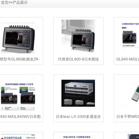
：
首页
>>
产品展示
替型号GL980欧姆龙ZR-
代替原GL900-8日本图技
GL840-M/G
RX70数据记录仪(停产)
GL980 多通道数据记录仪
度记
L840-M/GL840WV日本图
日本teac LX-1000多通道存
日本千野MR2
GL840-WV温度采集器记
储记录仪系统
录仪