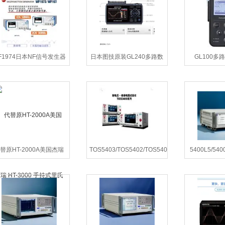
F1974日本NF信号发生器
日本图技原装GL240多路数
GL100多
据记录仪
替原HT-2000A美国杰瑞
TOS5403/TOS5402/TOS5401
5400L5/540
T-3000 手持式里氏硬度计
日本菊水TOS5400 绝缘耐
温科 WK540
压测试仪
测LC