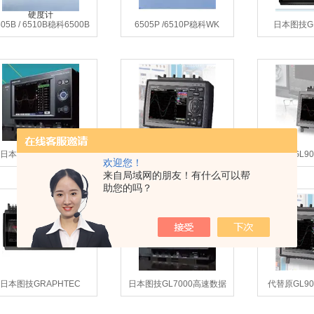
505B / 6510B稳科6500B
6505P /6510P稳科WK
日本图技GR
系列高精度阻抗分析仪
6500P 高频 LCR 测试仪
GL860A多
日本图技GRAPHTEC
代替原GL900-4日本图技
代替原GL90
欢迎您！
GL7000数据采集仪
GRAPHTE GL2000 数据记
GRAPHTE G
来自局域网的朋友！有什么可以帮
录仪
助您的吗？
日本图技GRAPHTEC
日本图技GL7000高速数据
代替原GL90
GL260A-CN数据采集仪
采集仪
GRAPHTEC 
录