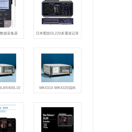
路数据采集器
日本图技GL220多通道记录
仪
0L8/5400L10
WK4310 /WK4320温科
0L 专用大电流
WK4300 LCR测试仪
R测试仪