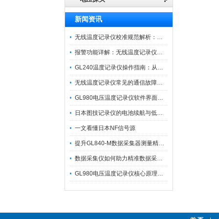
新闻资讯
无线温度记录仪校准规范解析：从多点比对到不确定度评定的实操流程
报警功能详解：无线温度记录仪的阈值设定与通知机制
GL240温度记录仪操作指南：从开箱、接线到数据导出的标准化流程
无线温度记录仪常见的通信故障诊断与排除指南
GL980电压温度记录仪软件界面功能与使用技巧
日本图技记录仪的电池续航与低功耗模式适用场景分析
一文看懂日本NF信号源
提升GL840-M数据采集器测量精度的操作秘籍
数据采集仪如何助力精准数据采集与分析？​
GL980电压温度记录仪核心原理及行业应用