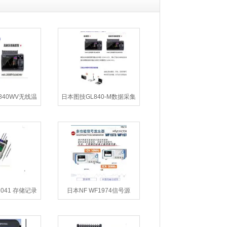
L840WV无线温
日本图技GL840-M数据采集
录仪
器
041 存储记录
日本NF WF1974信号源
仪