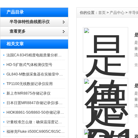
产品目录
你的位置：
首页
>
产品中心
>
半导
半导体特性曲线图示仪
查看更多
是
是
相关文章
量
流
法国CA 8345精度电能质量分析仪主要功能介绍
HD-5扩散式气体检测仪型号
查
GL840-M数据采集器在实验室中的应用优势
TP1100无线数据记录仪应用
是
新上市MR8875存储记录仪
是
量
日本日置MR8847存储记录仪/多通道记录仪特点和应用
流
HIOKI8861-50/8860-50存储记录仪主要特点和应用
查
计量校准怎么做：确保温湿度记录仪数据准确的周期检定流程
福禄克Fluke ii500C/ii905C/915C声学成像仪上市通知
岩