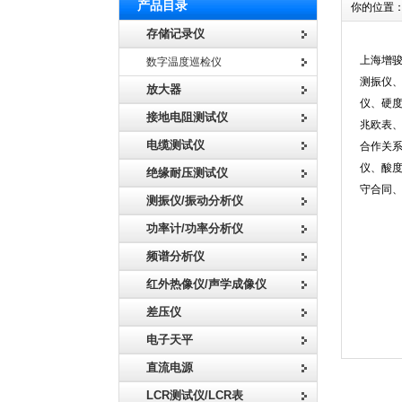
产品目录
你的位置
存储记录仪
上海增
数字温度巡检仪
测振仪
放大器
仪、硬
接地电阻测试仪
兆欧表
电缆测试仪
合作关
仪、酸
绝缘耐压测试仪
守合同
测振仪/振动分析仪
功率计/功率分析仪
频谱分析仪
红外热像仪/声学成像仪
差压仪
电子天平
直流电源
LCR测试仪/LCR表