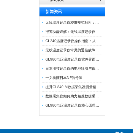
新闻资讯
无线温度记录仪校准规范解析：从多点比对到不确定度评定的实操流程
报警功能详解：无线温度记录仪的阈值设定与通知机制
GL240温度记录仪操作指南：从开箱、接线到数据导出的标准化流程
无线温度记录仪常见的通信故障诊断与排除指南
GL980电压温度记录仪软件界面功能与使用技巧
日本图技记录仪的电池续航与低功耗模式适用场景分析
一文看懂日本NF信号源
提升GL840-M数据采集器测量精度的操作秘籍
数据采集仪如何助力精准数据采集与分析？​
GL980电压温度记录仪核心原理及行业应用