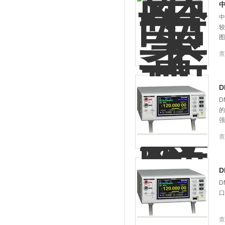
中
中
较
图
查
D
的
强
查
D
D
口
查