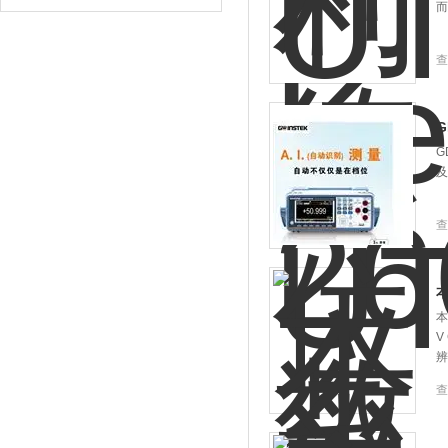
而
查
G
G
及
查
本
本
V
辨
查