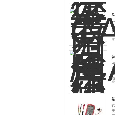
C
C
该
性
查
法
法
值
程
脑
查
福
福
表