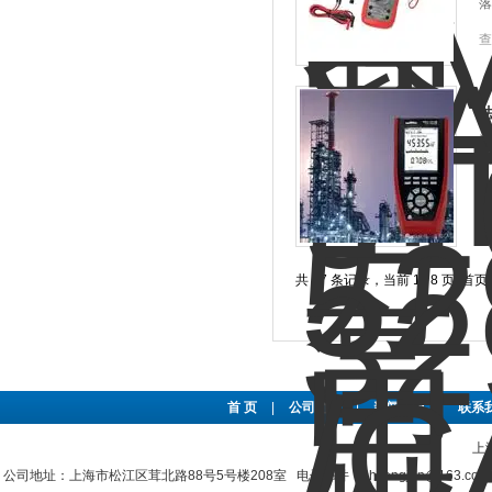
落
查
法
法
种
电
查
共 87 条记录，当前 1 / 8 页 
首 页
|
公司简介
|
新闻资讯
|
联系
上
公司地址：上海市松江区茸北路88号5号楼208室 电子邮件：shzengjun@163.co