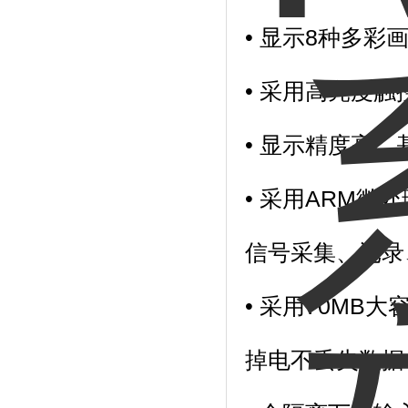
• 显示
8
种多彩
• 采用高亮度触
• 显示精度高，
• 采用
ARM
微处
信号采集、记录
• 采用
70MB
大
掉电不丢失数据