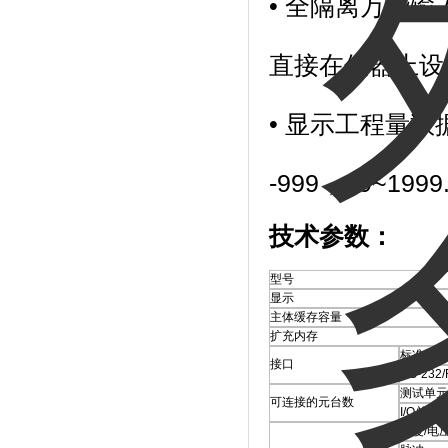
• 全隔离万能
直接在仪器上设
• 显示工程量
-999
，
99~1999
技术参数：
型号
显示
主体缓存容量
扩充内存
标准
接口
RS-232
测试单元
可连接的元台数
I/O单元
温度/电