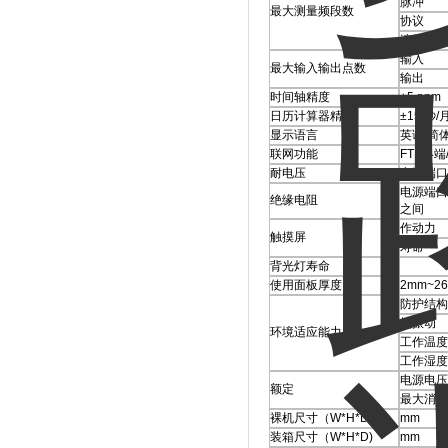
脉冲
最大测量频段数
协议
演算
输入
最大输入输出点数
输出
时间轴精度
±5 ppm
日历计算器精度
±15 秒/
显示语言
英语/简
联网功能
FTP终
耐电压
电源端口
电源端口-
绝缘电阻
之间
作动力
触摸屏
寿命
背光灯寿命
使用面板厚度
2mm~2
防护结构
抗振动
环境适应能力
工作温度
工作湿度
电源电压
额定
最大消耗
裸机尺寸（W*H*D)
mm
装箱尺寸（W*H*D)
mm