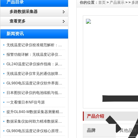
产品目录
你的位置：
首页
>
产品展示
> >
多
多路数据采集器
查看更多
新闻资讯
无线温度记录仪校准规范解析：从多点比对到不确定度评定的实操流程
报警功能详解：无线温度记录仪的阈值设定与通知机制
GL240温度记录仪操作指南：从开箱、接线到数据导出的标准化流程
无线温度记录仪常见的通信故障诊断与排除指南
GL980电压温度记录仪软件界面功能与使用技巧
日本图技记录仪的电池续航与低功耗模式适用场景分析
一文看懂日本NF信号源
提升GL840-M数据采集器测量精度的操作秘籍
产品介绍
数据采集仪如何助力精准数据采集与分析？​
品牌
其他品牌
GL980电压温度记录仪核心原理及行业应用