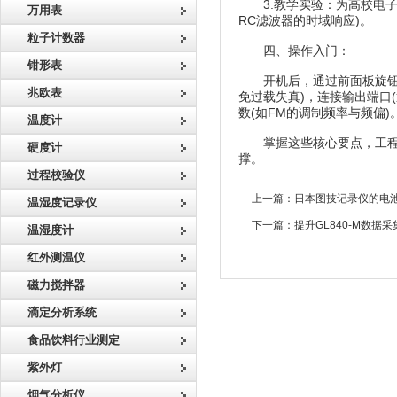
3.教学实验：为高校电子
万用表
RC滤波器的时域响应)。
粒子计数器
四、操作入门：
钳形表
开机后，通过前面板旋钮或触
兆欧表
免过载失真)，连接输出端口
数(如FM的调制频率与频偏)
温度计
掌握这些核心要点，工程
硬度计
撑。
过程校验仪
上一篇：
日本图技记录仪的电
温湿度记录仪
下一篇：
提升GL840-M数
温湿度计
红外测温仪
磁力搅拌器
滴定分析系统
食品饮料行业测定
紫外灯
烟气分析仪