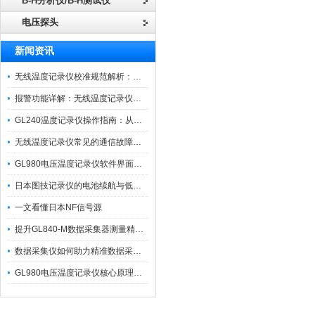
B-H分析仪/B-H测试仪
电压探头
新闻资讯
无线温度记录仪校准规范解析：从多点比对到不确定度评定的实操流程
报警功能详解：无线温度记录仪的阈值设定与通知机制
GL240温度记录仪操作指南：从开箱、接线到数据导出的标准化流程
无线温度记录仪常见的通信故障诊断与排除指南
GL980电压温度记录仪软件界面功能与使用技巧
日本图技记录仪的电池续航与低功耗模式适用场景分析
一文看懂日本NF信号源
提升GL840-M数据采集器测量精度的操作秘籍
数据采集仪如何助力精准数据采集与分析？​
GL980电压温度记录仪核心原理及行业应用