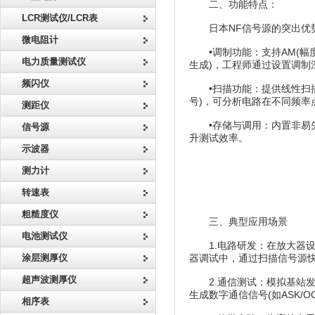
二、功能特点：
LCR测试仪/LCR表
日本NF信号源的突出优势
微电阻计
•调制功能：支持AM(幅度
电力质量测试仪
生成)，工程师通过设置调制
频闪仪
•扫描功能：提供线性扫描(
号)，可分析电路在不同频率
测距仪
•存储与调用：内置非易失
信号源
升测试效率。
示波器
测力计
转速表
粗糙度仪
三、典型应用场景
电池测试仪
1.电路研发：在放大器设
涂层测厚仪
器调试中，通过扫描信号源
超声波测厚仪
2.通信测试：模拟基站发射
生成数字通信信号(如ASK/
相序表