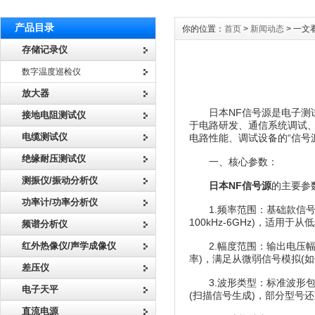
产品目录
你的位置：
首页
>
新闻动态
> 一文
存储记录仪
数字温度巡检仪
放大器
日本NF信号源是电子测试
接地电阻测试仪
于电路研发、通信系统调试
电缆测试仪
电路性能、调试设备的“信号
绝缘耐压测试仪
一、核心参数：
测振仪/振动分析仪
日本NF信号源
的主要参
功率计/功率分析仪
1.频率范围：基础款信号源频
100kHz-6GHz)，适
频谱分析仪
红外热像仪/声学成像仪
2.幅度范围：输出电压幅度一般
率)，满足从微弱信号模拟(如
差压仪
3.波形类型：标准波形包括
电子天平
(扫描信号生成)，部分型号
直流电源