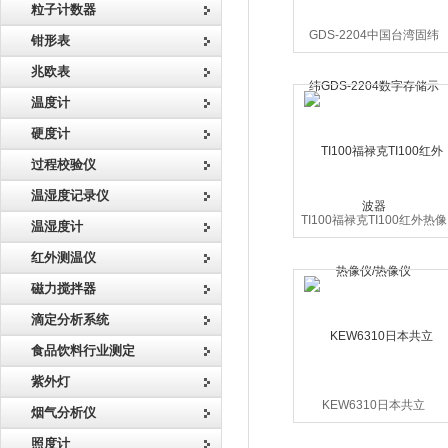
粒子计数器
GDS-2204中国台湾固纬
钳形表
GDS-2204数字存储示波器
兆欧表
温度计
硬度计
过程校验仪
温湿度记录仪
TI100福禄克TI100红外热像
温湿度计
仪/热像仪
红外测温仪
磁力搅拌器
滴定分析系统
食品饮料行业测定
紫外灯
KEW6310日本共立
烟气分析仪
KEW6310电能质量分析仪/
照度计
电力质量分析仪