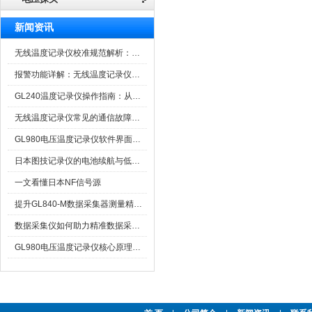
新闻资讯
无线温度记录仪校准规范解析：从多点比对到不确定度评定的实操流程
报警功能详解：无线温度记录仪的阈值设定与通知机制
GL240温度记录仪操作指南：从开箱、接线到数据导出的标准化流程
无线温度记录仪常见的通信故障诊断与排除指南
GL980电压温度记录仪软件界面功能与使用技巧
日本图技记录仪的电池续航与低功耗模式适用场景分析
一文看懂日本NF信号源
提升GL840-M数据采集器测量精度的操作秘籍
数据采集仪如何助力精准数据采集与分析？​
GL980电压温度记录仪核心原理及行业应用