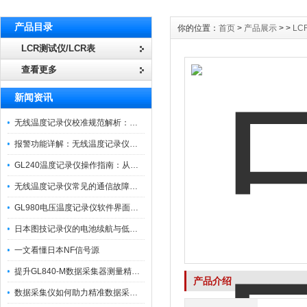
产品目录
你的位置：
首页
>
产品展示
> >
LC
LCR测试仪/LCR表
查看更多
新闻资讯
无线温度记录仪校准规范解析：从多点比对到不确定度评定的实操流程
报警功能详解：无线温度记录仪的阈值设定与通知机制
GL240温度记录仪操作指南：从开箱、接线到数据导出的标准化流程
无线温度记录仪常见的通信故障诊断与排除指南
GL980电压温度记录仪软件界面功能与使用技巧
日本图技记录仪的电池续航与低功耗模式适用场景分析
一文看懂日本NF信号源
提升GL840-M数据采集器测量精度的操作秘籍
产品介绍
数据采集仪如何助力精准数据采集与分析？​