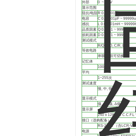
外部
0 ~ 30V
显示范围
阻抗/电阻
R 0.00001Ω ~ 99999k
电容
C 0.00001pF ~ 99999
感抗
L 0.00001mH ~ 99999
品质因素
Q 0.0001 ~ 9999
损耗因素
D 0.0001 ~ 9999
测试模式
R/Q, C/D, C/R, L/Q
等效电路
串联/并联可切换
记忆体
100组
平均
1~255次
测试速度
慢, 中, 快
显示模式
值, Δ%值, Δ值
显示屏
240 x 128点阵 C.C.F.
接口（选购配备）
RS-232C （含LCR-Vi
电源