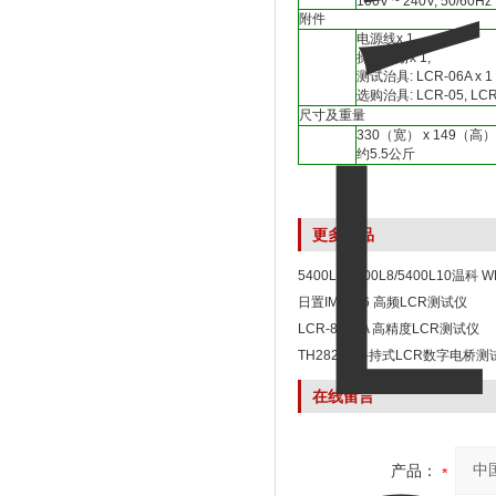
100V ~ 240V, 50/60Hz
附件
电源线x 1,
操作手册x 1,
测试治具: LCR-06A x 1
选购治具: LCR-05, LCR-
尺寸及重量
330（宽） x 149（高）
约5.5公斤
更多产品
5400L5/5400L8/5400L10温科 
电流测LCR测试仪
日置IM3536 高频LCR测试仪
LCR-8250A 高精度LCR测试仪
TH2822E手持式LCR数字电桥测
在线留言
产品：