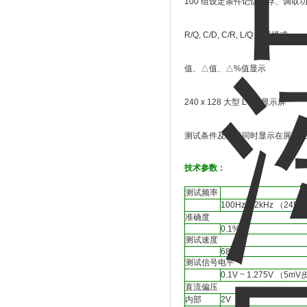
100 组设定条件记忆储存、调取
R/Q, C/D, C/R, L/Q 测试模式
值、△值、△%值显示
240 x 128 大型 LCD 显示屏
测试条件及结果同时显示在屏幕
技术参数：
测试频率
100Hz ~ 2kHz （245 
准确度
0.1%
测试速度
68mS
测试信号电平
0.1V ~ 1.275V （5m
直流偏压
内部
2V