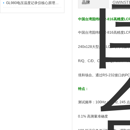
品牌
GWINS
GL980电压温度记录仪核心原理及行业应用
中国台湾固纬LCR-816高精度L
中国台湾固纬LCR-816高精度
240x128大型点阵LCD可
R/Q、C/D、C/R和L/Q。L
境和场合。通过RS-232接口的PC
特点：
测试频率：100Hz ~ 2kHz, 245 点
0.1% 高测量准确度