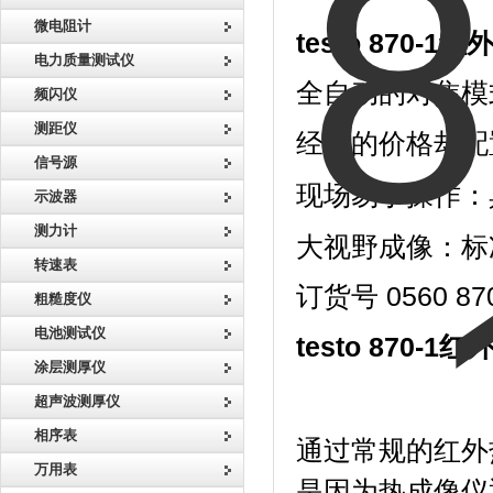
微电阻计
testo 870-
电力质量测试仪
全自动的对焦模
频闪仪
测距仪
经济的价格却配置
信号源
现场易于操作：
示波器
测力计
大视野成像：标
转速表
订货号 0560 87
粗糙度仪
电池测试仪
testo 870-
涂层测厚仪
超声波测厚仪
相序表
通过常规的红外
万用表
是因为热成像仪