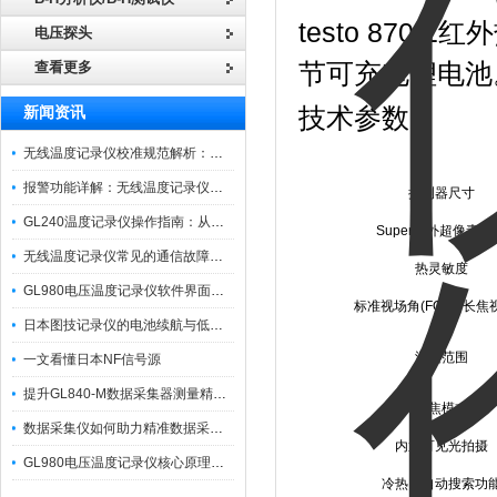
testo 870
电压探头
查看更多
节可充电锂电池
技术参数
新闻资讯
无线温度记录仪校准规范解析：从多点比对到不确定度评定的实操流程
报警功能详解：无线温度记录仪的阈值设定与通知机制
探测器尺寸
GL240温度记录仪操作指南：从开箱、接线到数据导出的标准化流程
Super
红外超像素功
无线温度记录仪常见的通信故障诊断与排除指南
热灵敏度
GL980电压温度记录仪软件界面功能与使用技巧
标准视场角
(FOV) /
长焦
日本图技记录仪的电池续航与低功耗模式适用场景分析
温度范围
一文看懂日本NF信号源
提升GL840-M数据采集器测量精度的操作秘籍
调焦模式
数据采集仪如何助力精准数据采集与分析？​
内置可见光拍摄
GL980电压温度记录仪核心原理及行业应用
冷热点自动搜索功