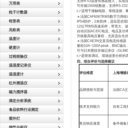
支持RTD温度传感器接入，实现
万用表
可存储1500组数据，支持RS-2
👉适用于接触电阻、母线连接、
粒子计数器
🔹法国CAF606TRMS数字万用钳
钳形表
IP54防护，2米防摔，适应恶劣
12位TRMS高速采样，带宽大、
兆欧表
自动识别AC/DC电流、电压及功
升级最高电压量程，尤其适合光
温度计
🔹法国CAE3N交直流电流传感器
量程10A~100A peak，BN
硬度计
可与日本图技存储记录仪（GL980
👉是研发调试、现场波形分析的
过程校验仪
四、综合评价与选择建议
温湿度记录仪
评估维度
上海增骏
温湿度计
红外测温仪
品牌授权与货源
法国CA
磁力搅拌器
滴定分析系统
技术支持能力
自有工程
食品饮料行业测定
紫外灯
售后响应速度
备件储备
烟气分析仪