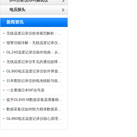
B-H分析仪/B-H测试仪
电压探头
新闻资讯
无线温度记录仪校准规范解析：从多点比对到不确定度评定的实操流程
报警功能详解：无线温度记录仪的阈值设定与通知机制
GL240温度记录仪操作指南：从开箱、接线到数据导出的标准化流程
无线温度记录仪常见的通信故障诊断与排除指南
GL980电压温度记录仪软件界面功能与使用技巧
日本图技记录仪的电池续航与低功耗模式适用场景分析
一文看懂日本NF信号源
提升GL840-M数据采集器测量精度的操作秘籍
数据采集仪如何助力精准数据采集与分析？​
GL980电压温度记录仪核心原理及行业应用