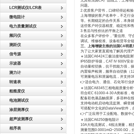
尤其在法国CA产品线上，上海增
问题。
LCR测试仪/LCR表
2.优质客户背书，口碑经得起检验
上海增骏的客户名单中，不乏行
微电阻计
等。长期稳定的合作关系，本身
这些客户对仪器精度、稳定性和
电力质量测试仪
3.售后与性价比的平衡之道
频闪仪
在众多客户评价中，“重信用、守
调试、维修校准、设备租赁等全链
测距仪
三、上海增骏主推的法国CA明星
为了让大家更直观地了解其代理产
信号源
🔹法国CA6424三极法接地电阻
IP65防护等级，CAT IV 60
示波器
自动量程切换，抗干扰能力强，操作
内置噪声检测，频率自动切换（128
测力计
可测量电压和泄漏电流，并支持3
转速表
👉适合电力、通信、石化等行业
🔹法国CA8345三相电能质量分
粗糙度仪
符合IEC 61000-4-30 A类
配备彩色液晶触摸屏，多语种在
电池测试仪
支持电动机启动电流监测、瞬变
可搭配中文化的DataView软件，
涂层测厚仪
👉广泛应用于工业配电、数据中
超声波测厚仪
🔹法国CA6250微电阻计
10A大电流测试，4线法测量，精度
相序表
测量范围0.0001mΩ~2500.0Ω，