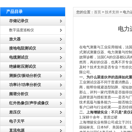
产品目录
您的位置：
首页
>
技术支持
> 电
存储记录仪
电力
数字温度巡检仪
放大器
在电气测量与工业应用领域，法国C
接地电阻测试仪
式测试测量仪器、电力测量与控
电缆测试仪
故障诊断，法国CA的仪器都以高
然而，再好的仪器，也离不开专业
绝缘耐压测试仪
及时？技术支持是否专业？性价比
限公司。
测振仪/振动分析仪
一、为什么渠道伙伴的选择如此
工业测试仪器不同于普通消费品
功率计/功率分析仪
商，能帮你规避选型陷阱、缩短
那么，评判一家代理商是否值得
频谱分析仪
品牌资源与授权资质——是否与
技术底蕴与服务能力——能否独
红外热像仪/声学成像仪
客户口碑与行业积累——是否经
差压仪
二、上海增骏实业：不只是“卖仪器
1.深耕十余年，资质过硬
电子天平
上海增骏实业有限公司成立于20
国福禄克、日本NF、美国泰克、
直流电源