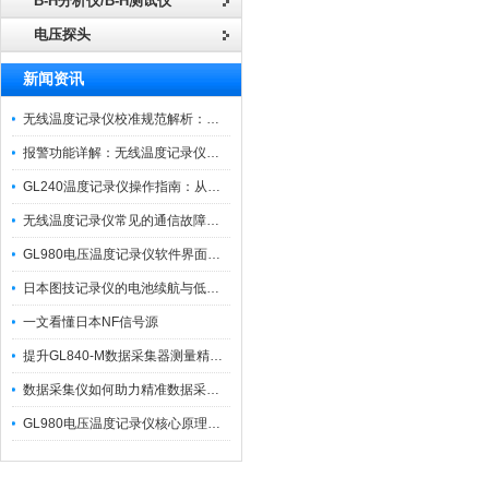
B-H分析仪/B-H测试仪
电压探头
新闻资讯
无线温度记录仪校准规范解析：从多点比对到不确定度评定的实操流程
报警功能详解：无线温度记录仪的阈值设定与通知机制
GL240温度记录仪操作指南：从开箱、接线到数据导出的标准化流程
无线温度记录仪常见的通信故障诊断与排除指南
GL980电压温度记录仪软件界面功能与使用技巧
日本图技记录仪的电池续航与低功耗模式适用场景分析
一文看懂日本NF信号源
提升GL840-M数据采集器测量精度的操作秘籍
数据采集仪如何助力精准数据采集与分析？​
GL980电压温度记录仪核心原理及行业应用