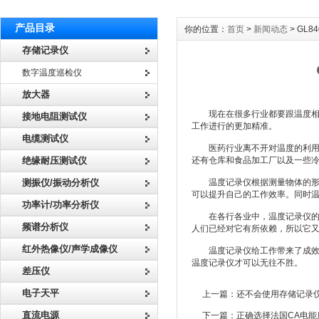
产品目录
你的位置：
首页
>
新闻动态
> GL
存储记录仪
数字温度巡检仪
放大器
现在在很多行业都要跟温度相关
接地电阻测试仪
工作进行的更加精准。
电缆测试仪
医药行业离不开对温度的利用，
绝缘耐压测试仪
还有仓库和食品加工厂以及一些
测振仪/振动分析仪
温度记录仪根据测量物体的形态
可以提升自己的工作效率。同时
功率计/功率分析仪
在各行各业中，温度记录仪的适
频谱分析仪
人们已经对它有所依赖，所以它
红外热像仪/声学成像仪
温度记录仪给工作带来了成效，但
温度记录仪才可以无往不胜。
差压仪
电子天平
上一篇：
还不会使用存储记录
直流电源
下一篇：
正确选择法国CA电