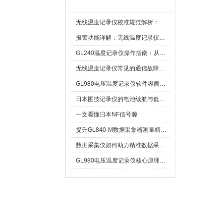
新闻资讯
无线温度记录仪校准规范解析：从多点比对到不确定度评定的实操流程
报警功能详解：无线温度记录仪的阈值设定与通知机制
GL240温度记录仪操作指南：从开箱、接线到数据导出的标准化流程
无线温度记录仪常见的通信故障诊断与排除指南
GL980电压温度记录仪软件界面功能与使用技巧
日本图技记录仪的电池续航与低功耗模式适用场景分析
一文看懂日本NF信号源
提升GL840-M数据采集器测量精度的操作秘籍
数据采集仪如何助力精准数据采集与分析？​
GL980电压温度记录仪核心原理及行业应用
首 页
|