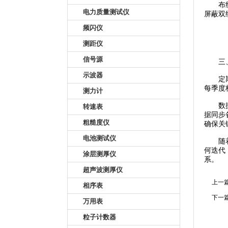
布线设
电力质量测试仪
屏蔽双
频闪仪
测距仪
信号源
三、
示波器
定期维
每季度
测力计
数据管
转速表
据同步
粗糙度仪
确保关
电池测试仪
随着
何迭代
涂层测厚仪
系。
超声波测厚仪
上一
相序表
下一
万用表
粒子计数器