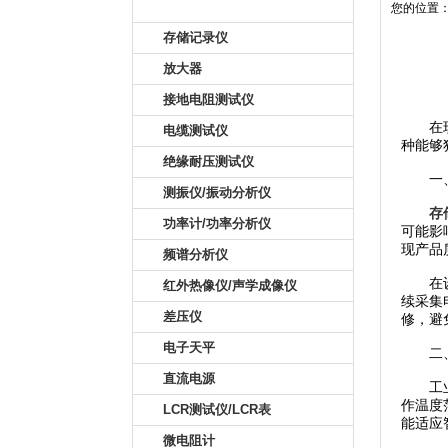
产品目录
您的位置
存储记录仪
放大器
接地电阻测试仪
在现代
电缆测试仪
种能够
绝缘耐压测试仪
一、
测振仪/振动分析仪
存
功率计/功率分析仪
可能影
现产品
频谱分析仪
在设备
红外热像仪/声学成像仪
续采集
差压仪
修，避
电子天平
二、
直流电源
工业现
作温度范
LCR测试仪/LCR表
能适应
微电阻计