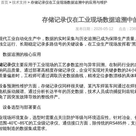
：
首页
>
技术支持
> 存储记录仪在工业现场数据追溯中的应用与维护
存储记录仪在工业现场数据追溯中
发布日期：2026-05-12 点击：236
工业自动化生产中，数据的实时采集与历史追溯已成为保障生产质量、
独立运行、长期稳定记录多路信号的关键设备，在工业生产现场发挥着“黑
数据追溯的核心应用
储记录仪
主要应用于工业现场的工艺参数监控与异常回溯。在制药行业的
响药品质量。通过部署高精度存储记录仪，企业可实现对关键参数的24
质量偏差时，工程师可通过调取历史数据曲线，精准定位参数漂移的具体
预测性维护方面，存储记录仪同样很关键。某汽车焊装车间通过在焊接
电机振动频谱。通过分析长达半年的历史数据，技术人员成功捕捉到齿轮
免了因突发故障导致的整线停产。
设备选型与部署要点
场环境复杂，选型时需重点关注防护等级与环境适应性。针对冶金、化工
围-40℃~85℃的工业级记录仪。通信接口方面，除传统的RS485外，支持M
智能制造的数据集成需求。