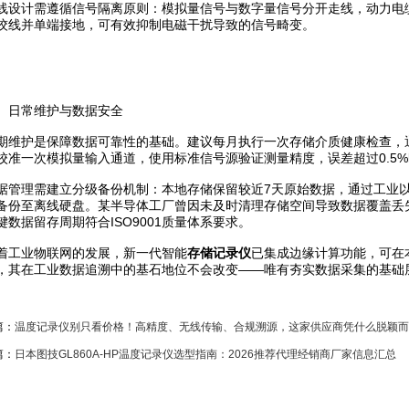
计需遵循信号隔离原则：模拟量信号与数字量信号分开走线，动力电缆与
绞线并单端接地，可有效抑制电磁干扰导致的信号畸变。
日常维护与数据安全
护是保障数据可靠性的基础。建议每月执行一次存储介质健康检查，通
校准一次模拟量输入通道，使用标准信号源验证测量精度，误差超过0.5
理需建立分级备份机制：本地存储保留较近7天原始数据，通过工业以
备份至离线硬盘。某半导体工厂曾因未及时清理存储空间导致数据覆盖丢
键数据留存周期符合ISO9001质量体系要求。
工业物联网的发展，新一代智能
存储记录仪
已集成边缘计算功能，可在
，其在工业数据追溯中的基石地位不会改变——唯有夯实数据采集的基础
篇：
温度记录仪别只看价格！高精度、无线传输、合规溯源，这家供应商凭什么脱颖而
篇：
日本图技GL860A-HP温度记录仪选型指南：2026推荐代理经销商厂家信息汇总