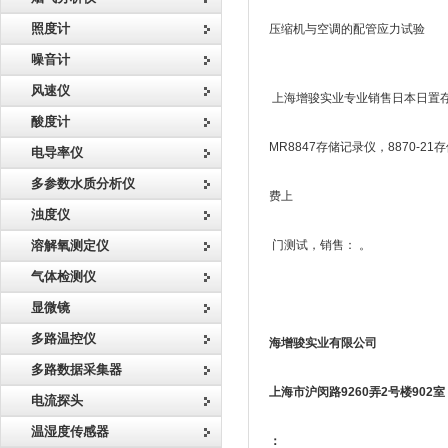
照度计
压缩机与空调的配管应力试验
噪音计
风速仪
上海增骏实业专业销售日本日置存储记
酸度计
MR8847存储记录仪，8870-
电导率仪
多参数水质分析仪
费上
浊度仪
溶解氧测定仪
门测试，销售： 。
气体检测仪
显微镜
多路温控仪
海增骏实业有限公司
多路数据采集器
上海市沪闵路9260弄2号楼902室
电流探头
温湿度传感器
：