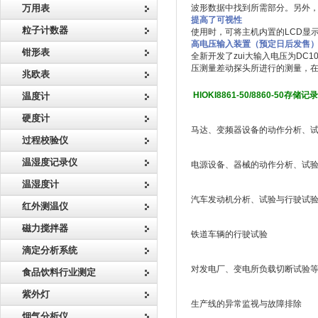
万用表
波形数据中找到所需部分。另外
提高了可视性
粒子计数器
使用时，可将主机内置的LCD显
高电压输入装置（预定日后发售
钳形表
全新开发了zui大输入电压为D
压测量差动探头所进行的测量，
兆欧表
HIOKI8861-50/8860-50存
温度计
硬度计
马达、变频器设备的动作分析、
过程校验仪
温湿度记录仪
电源设备、器械的动作分析、试
温湿度计
汽车发动机分析、试验与行驶试
红外测温仪
磁力搅拌器
铁道车辆的行驶试验
滴定分析系统
对发电厂、变电所负载切断试验
食品饮料行业测定
紫外灯
生产线的异常监视与故障排除
烟气分析仪