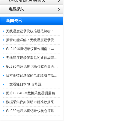
B-H分析仪/B-H测试仪
电压探头
新闻资讯
无线温度记录仪校准规范解析：从多点比对到不确定度评定的实操流程
报警功能详解：无线温度记录仪的阈值设定与通知机制
GL240温度记录仪操作指南：从开箱、接线到数据导出的标准化流程
无线温度记录仪常见的通信故障诊断与排除指南
GL980电压温度记录仪软件界面功能与使用技巧
日本图技记录仪的电池续航与低功耗模式适用场景分析
一文看懂日本NF信号源
提升GL840-M数据采集器测量精度的操作秘籍
数据采集仪如何助力精准数据采集与分析？​
GL980电压温度记录仪核心原理及行业应用