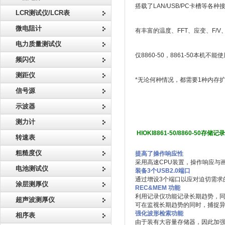
搭载了LAN/USB/PC卡槽等各种
LCR测试仪/LCR表
微电阻计
有丰富的温度、FFT、应变、F/
电力质量测试仪
仅8860-50，8861-50本
频闪仪
测距仪
*无论何种情况，都需要1种内存扩
信号源
示波器
测力计
HIOKI8861-50/8860-50存
转速表
粗糙度仪
提高了操作响应性
采用高速CPU装置，操作响应与
电池测试仪
装备3个USB2.0端口
通过增设3个端口以应对迫切需求的
涂层测厚仪
REC&MEM 功能
利用记录仪功能记录长期趋势，
超声波测厚仪
可在监视长期趋势的同时，捕捉
强化波形检索功能
相序表
由于装有大容量存储器，因此加