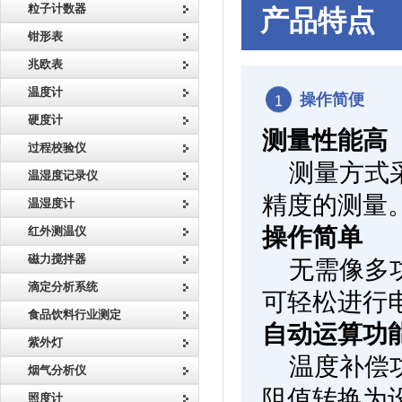
粒子计数器
产品特点
钳形表
兆欧表
温度计
操作简便
1
硬度计
测量性能高
过程校验仪
测量方式
温湿度记录仪
精度的测量
温湿度计
操作简单
红外测温仪
磁力搅拌器
无需像多
滴定分析系统
可轻松进行
食品饮料行业测定
自动运算功
紫外灯
温度补偿
烟气分析仪
阻值转换为
照度计