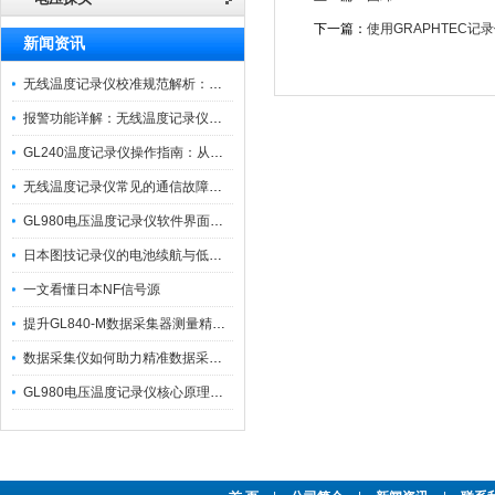
下一篇：
使用GRAPHTEC记
新闻资讯
无线温度记录仪校准规范解析：从多点比对到不确定度评定的实操流程
报警功能详解：无线温度记录仪的阈值设定与通知机制
GL240温度记录仪操作指南：从开箱、接线到数据导出的标准化流程
无线温度记录仪常见的通信故障诊断与排除指南
GL980电压温度记录仪软件界面功能与使用技巧
日本图技记录仪的电池续航与低功耗模式适用场景分析
一文看懂日本NF信号源
提升GL840-M数据采集器测量精度的操作秘籍
数据采集仪如何助力精准数据采集与分析？​
GL980电压温度记录仪核心原理及行业应用