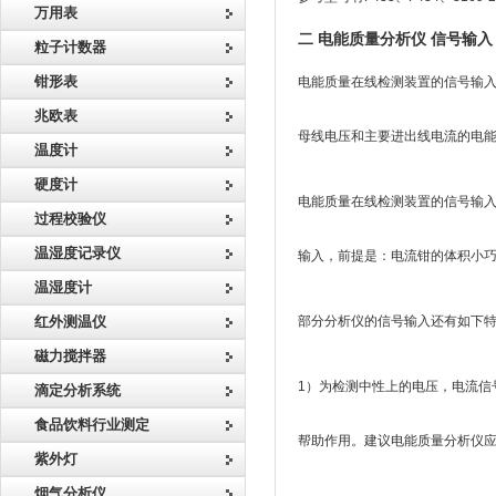
万用表
二 电能质量分析仪 信号输入
粒子计数器
钳形表
电能质量
在线检测装置的信号输
兆欧表
母线电压和主要进出线电流的电
温度计
硬度计
电能质量在线检测装置的信号输
过程校验仪
温湿度记录仪
输入，前提是：电流钳的体积小
温湿度计
红外测温仪
部分分析仪的信号输入还有如下
磁力搅拌器
1）为检测中性上的电压，电流信
滴定分析系统
食品饮料行业测定
帮助作用。建议电能质量分析仪应
紫外灯
烟气分析仪