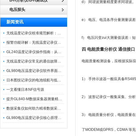
B-H分析仪/B-H测试仪
d） 间谐波测量精度要求同谐波。
电压探头
e） 电压、电流各序分量测量误差
新闻资讯
无线温度记录仪校准规范解析：从多点比对到不确定度评定的实操流程
f） 电压闪变zui大测量值误差
报警功能详解：无线温度记录仪的阈值设定与通知机制
四 电能质量分析仪 通信接口
GL240温度记录仪操作指南：从开箱、接线到数据导出的标准化流程
电能质量检测设备，应根据实际
无线温度记录仪常见的通信故障诊断与排除指南
GL980电压温度记录仪软件界面功能与使用技巧
1） 手持示波器一般应具备RS485
日本图技记录仪的电池续航与低功耗模式适用场景分析
一文看懂日本NF信号源
2） 波形记录仪一般集采集、分
提升GL840-M数据采集器测量精度的操作秘籍
数据采集仪如何助力精准数据采集与分析？​
3） 电能质量分析仪，电能质量在
GL980电压温度记录仪核心原理及行业应用
了MODEM或GPRS，CDMA 