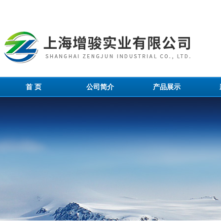
首 页
公司简介
产品展示