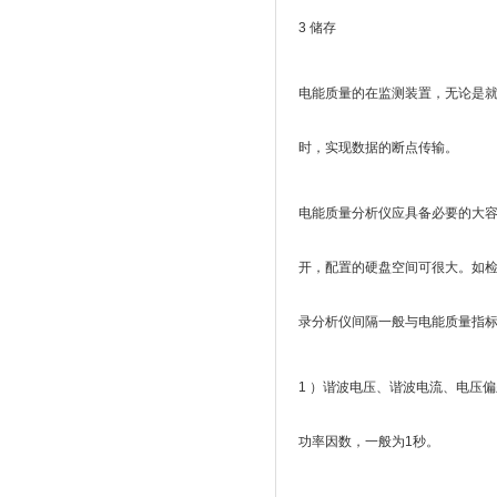
3 储存
电能质量的在监测装置，无论是就
时，实现数据的断点传输。
电能质量分析仪应具备必要的大
开，配置的硬盘空间可很大。如
录分析仪间隔一般与电能质量指
1 ）谐波电压、谐波电流、电压
功率因数，一般为1秒。