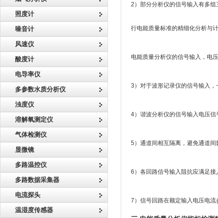
2）部分分析仪的信号输入有多组
照度计
行电能质量标准的精细化分析与
噪音计
风速仪
电能质量分析仪
的信号输入，电
酸度计
电导率仪
3）对于波形记录仪的信号输入，
多参数水质分析仪
浊度仪
4）谐波分析仪的信号输入电压信
溶解氧测定仪
气体检测仪
5）通道间相互隔离，避免通道间
显微镜
多路温控仪
6）各回路信号输入阻抗应满足接
多路数据采集器
电流探头
7）信号回路在额定输入电压电流参
温湿度传感器