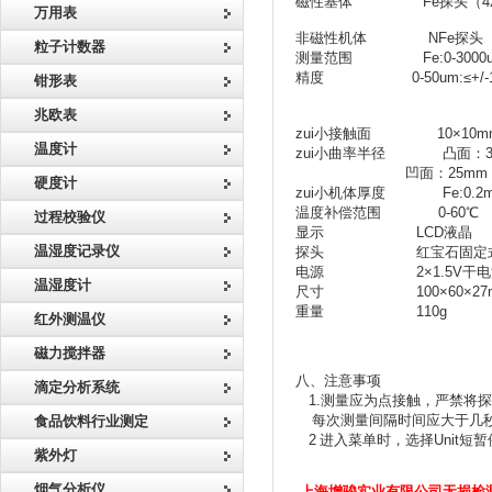
磁性基体
Fe探头（4200
万用表
非磁性机体
NFe探头（4
粒子计数器
测量范围
Fe:0-3000um/N
精度
0-50um:≤
+/
钳形表
兆欧表
zui小接触面
10×
10m
温度计
zui小曲率半径
凸面：
凹面：
25mm
硬度计
zui小机体厚度
Fe:0.2mm/
温度补偿范围
0-60
℃
过程校验仪
显示
LCD
液晶
温湿度记录仪
探头
红宝石固定
电源
2×1.5V
干电
温湿度计
尺寸
100×60×
27
重量
110g
红外测温仪
磁力搅拌器
八、注意事项
滴定分析系统
1.
测量应为点接触，严禁将探
每次测量间隔时间应大于几秒
食品饮料行业测定
2
进入菜单时，选择Unit
紫外灯
烟气分析仪
上海增骏实业有限公司无损检