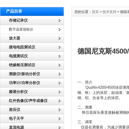
产品目录
您的位置：
首页
>
技术支持
> 德国
存储记录仪
数字温度巡检仪
放大器
接地电阻测试仪
德国尼克斯450
电缆测试仪
绝缘耐压测试仪
测振仪/振动分析仪
一、
简介
功率计/功率分析仪
QuaNix4200/4500
涂层测
频谱分析仪
钢、铁）上的涂层，如油漆、各种防
铜、铝、合金等上的涂层。
红外热像仪/声学成像仪
二、测量
差压仪
将仪器探头垂直接触被测物
电子天平
三、调零
仪器在测量前，为减少测量误
直流电源