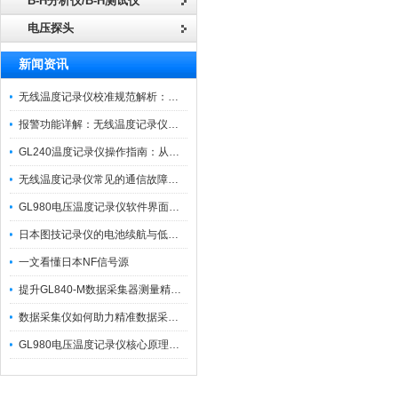
B-H分析仪/B-H测试仪
电压探头
新闻资讯
无线温度记录仪校准规范解析：从多点比对到不确定度评定的实操流程
报警功能详解：无线温度记录仪的阈值设定与通知机制
GL240温度记录仪操作指南：从开箱、接线到数据导出的标准化流程
无线温度记录仪常见的通信故障诊断与排除指南
GL980电压温度记录仪软件界面功能与使用技巧
日本图技记录仪的电池续航与低功耗模式适用场景分析
一文看懂日本NF信号源
提升GL840-M数据采集器测量精度的操作秘籍
数据采集仪如何助力精准数据采集与分析？​
GL980电压温度记录仪核心原理及行业应用