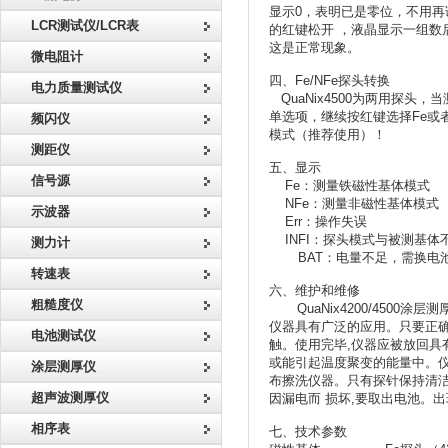
显示0，表明已是零位，不用
LCR测试仪/LCR表
的红键松开 ，液晶显示一组数
这是正常现象。
微电阻计
四、
Fe/NFe探头转换
电力质量测试仪
QuaNix4500为两用探头
单选项，继续按红键选择Fe或者
频闪仪
模式（推荐使用）！
测距仪
五、显示
信号源
Fe
：测量铁磁性基体模式
NFe
：测量非磁性基体模式
示波器
Err
：操作失误
INFI
：探头模式与被测基体
测力计
BAT
：电量不足，需换电
转速表
六、维护和维修
粗糙度仪
QuaNix4200/4500
涂层测
仪器具有广泛的应用。只要正确
电池测试仪
触。使用完毕,仪器应被放回具
或能引起温度聚变的能量中。仪
涂层测厚仪
布擦洗仪器。只有探针保持清洁
超声波测厚仪
因漏电而 损坏,要取出电池。
相序表
七、技术参数