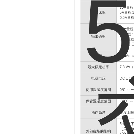
30A量程:
输出比率
5A量程:
0.5A量程
30A量程 :
5A量程 : 
输出确率
0.5A量程 
（DC、
噪声
75μA
最大额定功率
7.8 V
电源电压
DC ± 12 
使用温湿度范围
0ºC ～
保管温湿度范围
-10ºC
动作高度
高度上限2
5mA以
（关于DC
外部磁场的影响