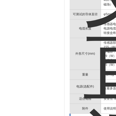
400 A/m
磁场）
可测试的导体直径
φ5mm
传感器电缆
电缆长度
电源电缆:
转接盒终端
传感器部
155（W
终端部：
外形尺寸(mm)
29（W）
转接盒：
45（W）
重量
约370g
PS-54
电源(选配件)
（最多连
适合规格
安全性: E
附件
使用说明