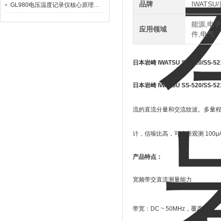
品牌
IWATS
GL980电压温度记录仪核心原理及行业应用
能源,电子
应用领域
件,电气
日本岩崎 IWATSU SS-520/SS-
日本岩崎 IWATSU SS-520/SS-
流的直流分量和交流纹波。多量程
计，信噪比高，可清晰观测 100μ
产品特点：
宽频带交直流测量能力
带宽：
DC ~ 50MHz
，覆盖直流、