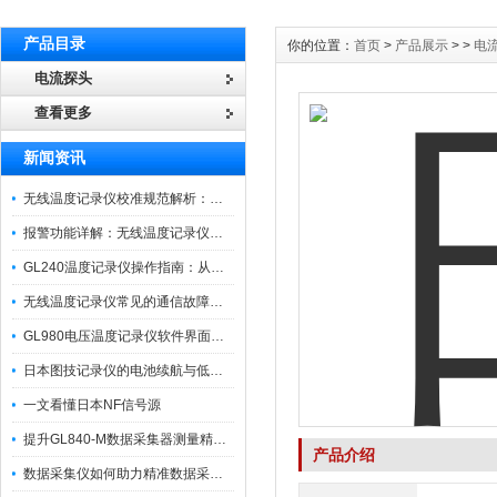
产品目录
你的位置：
首页
>
产品展示
> >
电
电流探头
查看更多
新闻资讯
无线温度记录仪校准规范解析：从多点比对到不确定度评定的实操流程
报警功能详解：无线温度记录仪的阈值设定与通知机制
GL240温度记录仪操作指南：从开箱、接线到数据导出的标准化流程
无线温度记录仪常见的通信故障诊断与排除指南
GL980电压温度记录仪软件界面功能与使用技巧
日本图技记录仪的电池续航与低功耗模式适用场景分析
一文看懂日本NF信号源
提升GL840-M数据采集器测量精度的操作秘籍
产品介绍
数据采集仪如何助力精准数据采集与分析？​