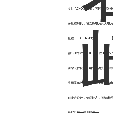
支持
AC+DC
测量，可同时观测
多量程切换，覆盖微电流到大电
量程：
5A
（
RMS
）。
输出比率对应：
0.5A
量程
10V/A
霍尔元件技术，电气隔离安全可
采用霍尔效应原理，与被测电路
低噪声设计，信噪比高，可清晰
适配性强，即插即用