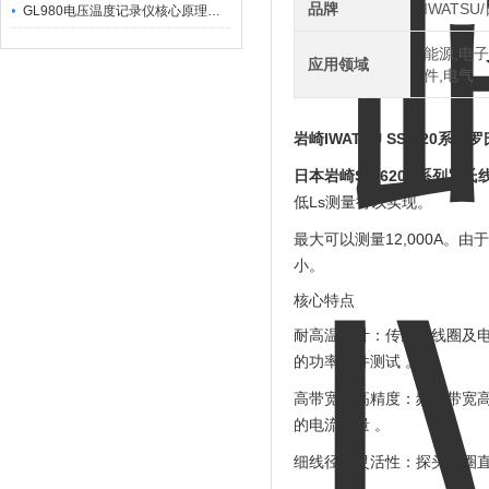
品牌
IWATS
GL980电压温度记录仪核心原理及行业应用
能源,电子
应用领域
件,电气
岩崎IWATSU SS-620系
日本岩崎SS-620A系列罗
低Ls测量得以实现。
最大可以测量12,000A
小。
核心特点
耐高温设计
‌：传感器线圈及电
的功率器件测试 。
高带宽与高精度
‌：频率带宽高
的电流测量 。
细线径与灵活性
‌：探头线圈直
。