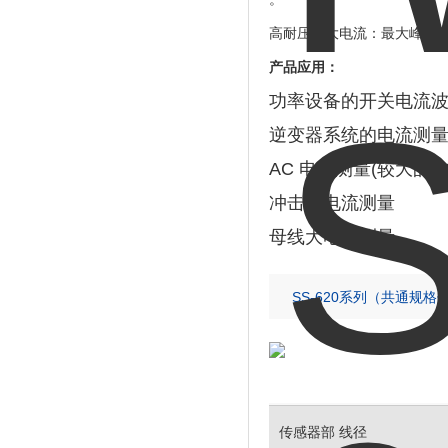
高耐压与大电流
‌：最大峰值电
产品应用：
功率
设备
的开关
电
流波
逆
变
器系
统
的
电
流
测
AC
电
流
测
量(
较
大的D
冲
击
大
电
流
测
量
母
线
大
电
流
测
量
SS-620系列（共通规格
传感器部 线径