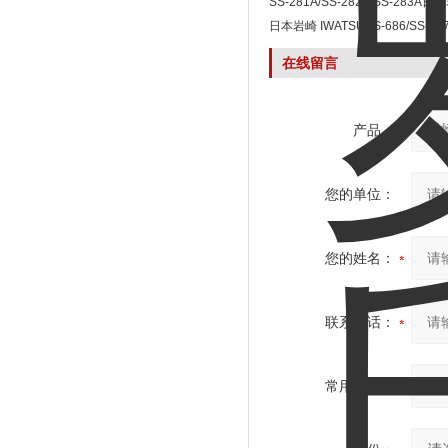
SS-281A/SS-282A/SS-283A
280A罗氏线圈电流探头
日本岩崎 IWATSUSS-686/SS-
在线留言
产品：
您的单位：
您的姓名：
联系电话：
常用邮箱：