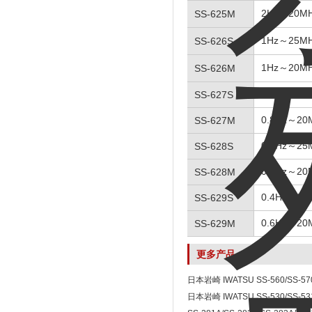
2Hz～20M
SS-625M
1Hz～25M
SS-626S
1Hz～20M
SS-626M
0.8Hz～25
SS-627S
0.8Hz～20
SS-627M
0.6Hz～25
SS-628S
0.6Hz～20
SS-628M
0.4Hz～25
SS-629S
0.6Hz～20
SS-629M
更多产品
日本岩崎 IWATSU SS-560/SS-
日本岩崎 IWATSU SS-530/SS-