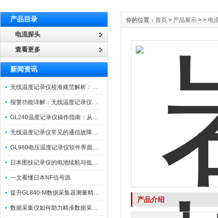
产品目录
你的位置：
首页
>
产品展示
> >
电
电流探头
查看更多
新闻资讯
无线温度记录仪校准规范解析：从多点比对到不确定度评定的实操流程
报警功能详解：无线温度记录仪的阈值设定与通知机制
GL240温度记录仪操作指南：从开箱、接线到数据导出的标准化流程
无线温度记录仪常见的通信故障诊断与排除指南
GL980电压温度记录仪软件界面功能与使用技巧
日本图技记录仪的电池续航与低功耗模式适用场景分析
一文看懂日本NF信号源
提升GL840-M数据采集器测量精度的操作秘籍
产品介绍
数据采集仪如何助力精准数据采集与分析？​