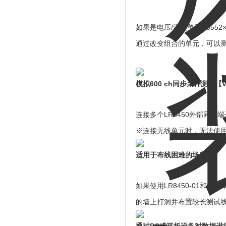
如果是电压/温度单元U8552
通过改变组合的单元，可以测
模拟600 ch同步采样测量【V
连接多个LR8450外部同步端子(
※连接无线单元时，无法使
适用于布线困难的场所
如果使用LR8450-01
的墙上打洞并布置较长测试