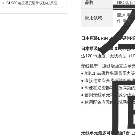
品牌
HIOKI/
GL980电压温度记录仪核心原理及行业应用
能源,电子
应用领域
件,电气
日本原装LR8450-01系列
日本原装LR8450-01系列
达120ch通道。无线机型（L
无线机型，通过增加直连单元、无
● 能以1ms采样率测量压力
● 直接连接应变片后能以最快
● 即使在逆变器等高压高频
● 使用无线单元可地减少信号
● 使用配备有无线局域网的数
无线单元最多可增加至7台，