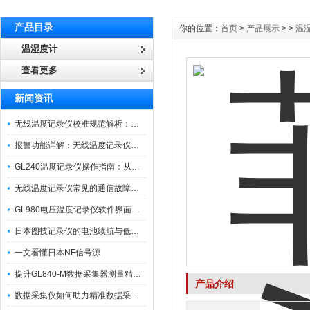
产品目录
你的位置：
首页
>
产品展示
> >
温
温湿度计
查看更多
新闻资讯
无线温度记录仪校准规范解析：从多点比对到不确定度评定的实操流程
报警功能详解：无线温度记录仪的阈值设定与通知机制
GL240温度记录仪操作指南：从开箱、接线到数据导出的标准化流程
无线温度记录仪常见的通信故障诊断与排除指南
GL980电压温度记录仪软件界面功能与使用技巧
日本图技记录仪的电池续航与低功耗模式适用场景分析
一文看懂日本NF信号源
提升GL840-M数据采集器测量精度的操作秘籍
产品介绍
数据采集仪如何助力精准数据采集与分析？​