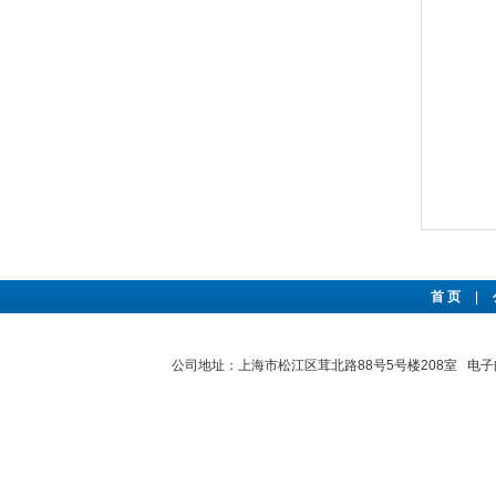
首 页
|
公司地址：上海市松江区茸北路88号5号楼208室 电子邮件：