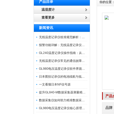
产品目录
你的位置
温湿度计
查看更多
新闻资讯
无线温度记录仪校准规范解析：从多点比对到不确定度评定的实操流程
报警功能详解：无线温度记录仪的阈值设定与通知机制
GL240温度记录仪操作指南：从开箱、接线到数据导出的标准化流程
无线温度记录仪常见的通信故障诊断与排除指南
GL980电压温度记录仪软件界面功能与使用技巧
日本图技记录仪的电池续航与低功耗模式适用场景分析
一文看懂日本NF信号源
提升GL840-M数据采集器测量精度的操作秘籍
产品
数据采集仪如何助力精准数据采集与分析？​
品牌
GL980电压温度记录仪核心原理及行业应用