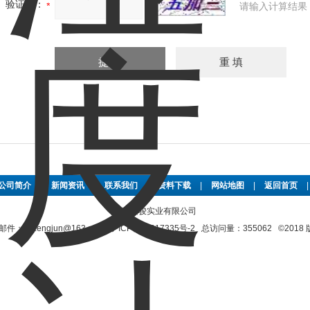
验证码：
请输入计算结果
公司简介
|
新闻资讯
|
联系我们
|
资料下载
|
网站地图
|
返回首页
上海增骏实业有限公司
shzengjun@163.com
沪ICP备11017335号-2
总访问量：355062 ©201