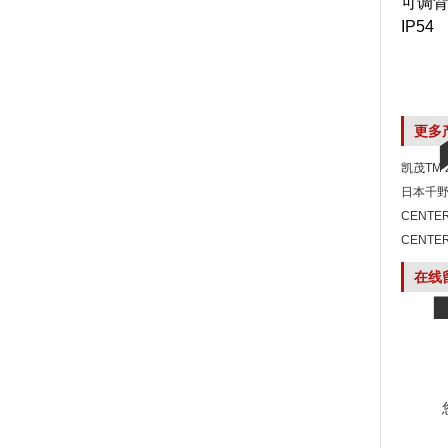
可调
IP54
更多
凯茂TM
日本千野
CENTE
湿度计
CENTE
温湿度
在线