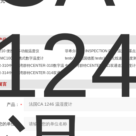
背光
产品
 210 便携式多功能温度仪
菲希尔MMS INSPECTION DPM 温湿度露
MC1000便携式数字温度计
testo115i德国德图 testo115i 无线迷你温
R-310中国台湾群特CENTER-310数字温
中国台湾群特CENTER -311双通道温湿度
价格
R-314中国台湾群特CENTER-314双通道
计
留言
产品：
您的单位：