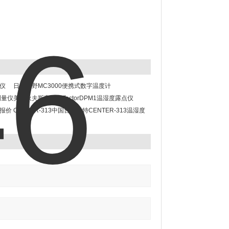
点仪
日本千野MC3000便携式数字温度计
度测量仪
美国狄夫斯高PosiTectorDPM1温湿度露点仪
计报价
CENTER-313中国台湾群特CENTER-313温湿度
计/温湿度仪