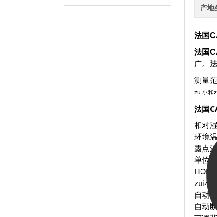
产地
法国CA
法国CA
广。
法
测量
zui小
法国C
相对湿
环境温度
露点温度：
单位
HOL
zui小
自动
自动