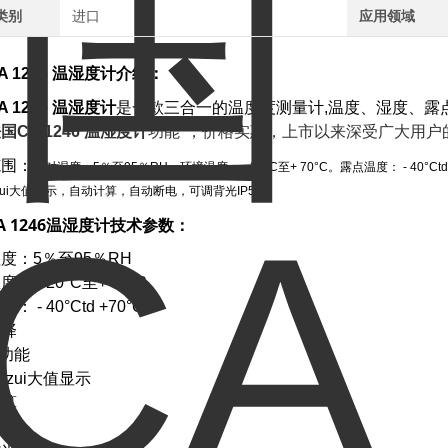
类别
进口
应用领域
 1246 温湿度计
介绍：
 1246 温湿度计
是一款三合一的温度度测量计,温度、湿度、露
国CA 1246 温湿度计
功能*，价格实惠，上市以来深受广大用户
范围：
相对湿度：5％至95％RH，环境温度： - 20°C至+ 70°C。露点温度： - 40°Ct
和zui大值显示，自动计算，自动断电，可调背光IP54。
A 1246温湿度计技术参数：
度：5％至95％RH
： - 20°C至+ 70°C
 - 40°Ctd +70°Ctd
选择
D功能
和zui大值显示
计算
断电