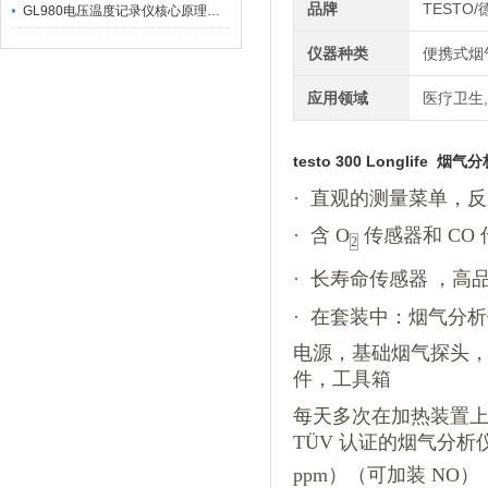
品牌
TESTO
GL980电压温度记录仪核心原理及行业应用
仪器种类
便携式烟
应用领域
医疗卫生,
testo 300 Longlife
·
直观的测量菜单，反
·
含
O
传感器和
CO
2
·
长寿命传感器
，高
·
在套装中：烟气分析
电源，基础烟气探头
件，工具箱
每天多次在加热装置
TÜV
认证的烟气分析
ppm
）（可加装
NO
）