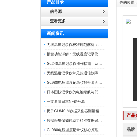
产品目录
你的位置
信号源
查看更多
新闻资讯
无线温度记录仪校准规范解析：从多点比对到不确定度评定的实操流程
报警功能详解：无线温度记录仪的阈值设定与通知机制
GL240温度记录仪操作指南：从开箱、接线到数据导出的标准化流程
无线温度记录仪常见的通信故障诊断与排除指南
GL980电压温度记录仪软件界面功能与使用技巧
日本图技记录仪的电池续航与低功耗模式适用场景分析
一文看懂日本NF信号源
提升GL840-M数据采集器测量精度的操作秘籍
产品
数据采集仪如何助力精准数据采集与分析？​
品牌
GL980电压温度记录仪核心原理及行业应用