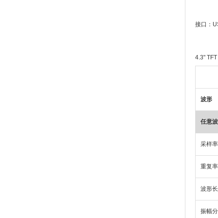
接口：
U
4.3" TF
波形
任意波
采样率
重复率
波形长
振幅分