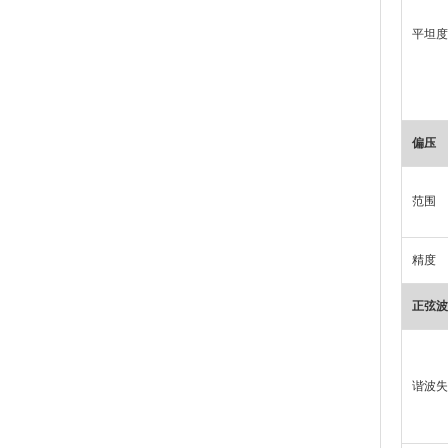
平坦度
偏压
范围
精度
正弦波
谐波失