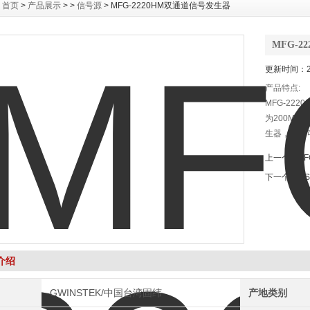
：
首页
>
产品展示
> >
信号源
> MFG-2220HM双通道信号发生器
MFG-
更新时间：20
产品特点:
MFG-22
为200MH
生器，频率
上一个：
A
下一个：
G
介绍
GWINSTEK/中国台湾固纬
产地类别