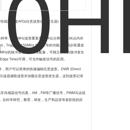
等性能双通道
AFG(
任意波形信号发生器
)
；脉冲信号发生
采样率、
125MHz
波形重复率、
14
位分辨率、
16k
点内存
st
，
Trigger
，
150MHz
频率计等的功能。可同步双通道
5MHz
的脉冲发生器为标准配备，可独立输出的脉冲发生
g Edge Time)
可调，可当作触发信号的应用。
件，用户可以简单的快速编辑任意波形。
DWR (Direct
示波器撷取波形并加载任意波形发生器，达到波形记录
汽车传感器信号仿真，
AM
，
FM
等广播信号，
PWM
马达或
，在科学研究，教育，研发，生产和品管等各阶段的应