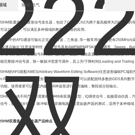
领域
能源,电气
20HM
双通道任意波形信号发生器，包括了
CH1
与
CH2
为两个最高频率为
200MHz
的
率可达
25MHz
；可以满足多种领域的教学与产业的应用。
20HM
中的
AFG
通道可输出正弦波，方波，三角波
..
等一般常用波形。更有
250MHz/s
真实逐点输出"任意波形特性；部分型号具有
AM/FM/PM/FSK/PWM
调变、
Sweep
，
Bur
其
CH1
与
CH2
两个输出信号间可以产生同步、延迟、相加及通道耦和的相关性信号。
2
功能完整脉冲信号源，除一般脉冲宽度可调外，其上升
/
下降时间
(Leading and Trailin
20HM
的
AFG
搭配
AWES(Arbitrary Waveform Editing Software)
任意波形编辑
PC
端软
m Reconstruction)
直接波形重现的能力，让使用者可以搭配固纬多数的
GDS
系列数字
的功能。使用者更可以通过内建的
66
种波形进行任意编辑，整段或分段输出。
20HM
可提供不同产业所需要的各种特殊双通道波型，
IQ
调变信号，低频震动仿真，
制信号，脉波同步信号，脉冲噪声，音频电路或装置如扬声器的测试，适用于多种领域
20HM
双通道信号发生器产品特点：