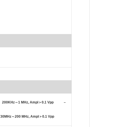
200KHz
～
1 MHz, Ampl
＞
0.1 Vpp –
30MHz
～
200 MHz, Ampl
＞
0.1 Vpp