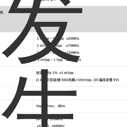
性
1 mVpp ~ 10 Vpp ≤20MHz
1 mVpp ~ 5 Vpp ≤70MHz
1 mVpp ~ 2Vpp ≤120MHz
1 mVpp ~ 1 Vpp ≤200MHz
设定值的± 1% ±1 mVpp
(1 kHz正弦波/接 50Ω负载,>10mVpp , DC偏压设置 0V)
0.1 mV 或 4 digits
Vpp、Vrms、dBm
±0.1 dB ≤10MHz
±0.2 dB ≤60MHz