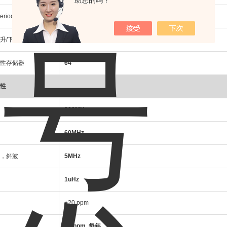
助您的吗？
iod to Period)
500ps
升/下降时间
6ns
性存储器
64
性
200MHz
60MHz
，斜波
5MHz
1uHz
±20 ppm
±3 ppm, 每年