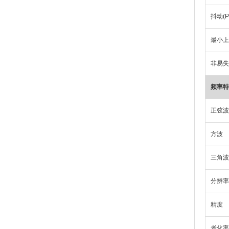
抖动(Per
最小上
非易失
频率特
正弦波
方波
三角波
分辨率
精度
老化率