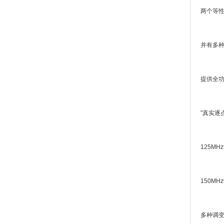
两个等
并有多种
提供全
"
真实逐
125MHz
150MHz
多种调