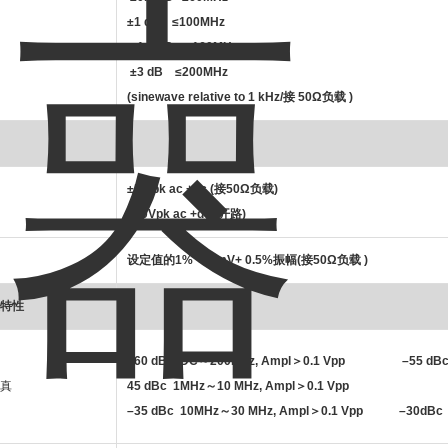
±1 dB ≤100MHz
±1.5 dB ≤160MHz
±3 dB ≤200MHz
(sinewave relative to 1 kHz/接 50Ω负载 )
±5 Vpk ac +dc (接50Ω负载)
±10Vpk ac +dc (开路)
设定值的
1% + 5 mV+ 0.5%
振幅
(
接
50Ω
负载
)
特性
–60 dBc DC
～
200KHz, Ampl
＞
0.1 Vpp –55 dBc 
真
45 dBc 1MHz
～
10 MHz, Ampl
＞
0.1 Vpp
–35 dBc 10MHz
～
30 MHz, Ampl
＞
0.1 Vpp –30dBc 