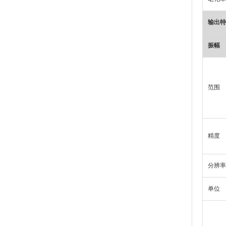
输出特
振幅
范围
精度
分辨率
单位