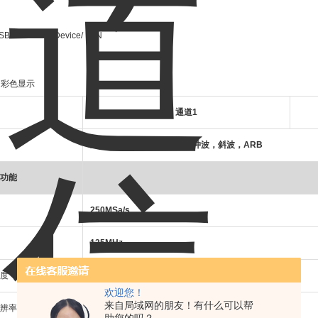
SB Host/ USB Device/ LAN
T
彩色显示
通道
1
正弦波，方波，三角波，脉冲波，斜波，
ARB
功能
250MSa/s
125MHz
度
16k points
欢迎您！
来自局域网的朋友！有什么可以帮
辨率
14 bits