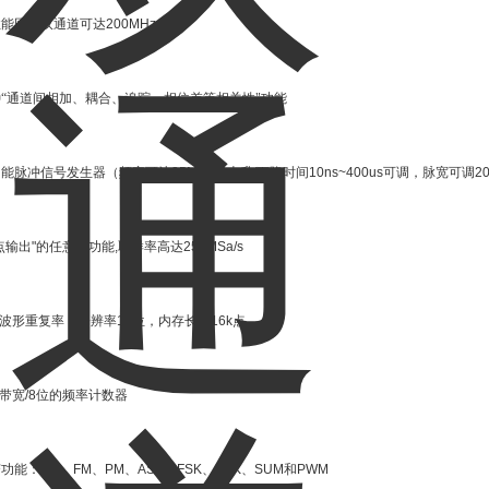
性能同步双通道可达
200MHz
“通道间相加、耦合、追踪、相位差等相关性"功能
功能脉冲信号发生器（频率可达
25MHz
，上升
/
下降时间
10ns~400us
可调，脉宽可调
20
点输出
"
的任意波功能
,
取样率高达
250MSa/s
波形重复率，分辨率
14
位，内存长度
16k
点
带宽
/8
位的频率计数器
变功能：
AM
、
FM
、
PM
、
ASK
、
FSK
、
PSK
、
SUM
和
PWM