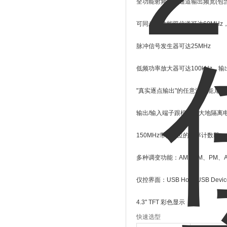
全功能射频功能通道输出频宽
(
包
可同步等性能双信道可达
60MHz
脉冲信号发生器可达
25MHz
低频功率放大器可达
100kHz
，输
"
真实逐点输出
"
的任意波功能
,
取样
输出
/
输入端子跟机壳的大地隔离
150MHz
带宽
/8
位的频率计数器
多种调变功能：
AM
、
FM
、
PM
、
仪控界面：
USB Host/ USB Devic
4.3" TFT
彩色显示
快速选型