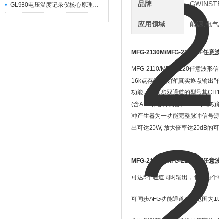
品牌
GWINS
GL980电压温度记录仪核心原理及行业应用
应用领域
能源,电气
MFG-2130M/MFG-2160MF
任意
MFG-2110/MFG-2120
任意波形信
16k
点存储深度的
"
真实逐点输出"
功能。可同步双通道的型号其
CH
(
含
ARB),
各种调变、
Sweep
等功
冲产生器为一功能完整脉冲信号
出可达
20W,
放大倍率达
20dB
的可
MFG-2130M/MFG-2160MF
任意
可达
5
个通道同时输出，包括两个
可同步
AFG
功能通道频率范围为
1