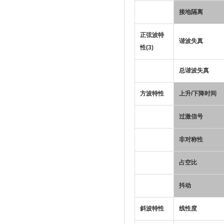
接地隔离
正弦波特
谐波失真
性
(3)
总谐波失真
方波特性
上升/下降时间
过激信号
非对称性
占空比
抖动
斜波特性
线性度