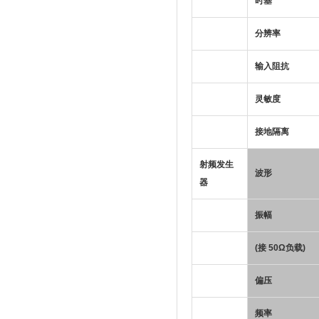
时基
分辨率
输入阻抗
灵敏度
接地隔离
射频发生
波形
器
振幅
(接 50Ω负载)
偏压
频率