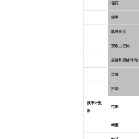
偏压
频率
脉冲宽度
变数占空比
前缘和后缘时间(5
过激
抖动
频率计数
范围
器
精度