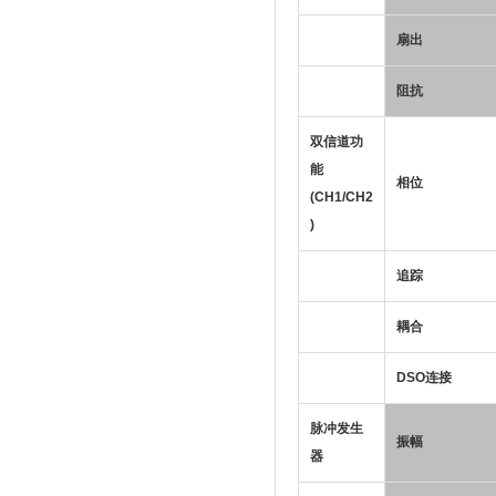
扇出
阻抗
双信道功
能
相位
(CH1/CH2
)
追踪
耦合
DSO连接
脉冲发生
振幅
器