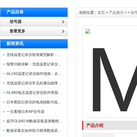
产品目录
你的位置：
首页
>
产品展示
> >
信
信号源
查看更多
新闻资讯
无线温度记录仪校准规范解析：从多点比对到不确定度评定的实操流程
报警功能详解：无线温度记录仪的阈值设定与通知机制
GL240温度记录仪操作指南：从开箱、接线到数据导出的标准化流程
无线温度记录仪常见的通信故障诊断与排除指南
GL980电压温度记录仪软件界面功能与使用技巧
日本图技记录仪的电池续航与低功耗模式适用场景分析
一文看懂日本NF信号源
提升GL840-M数据采集器测量精度的操作秘籍
产品介绍
数据采集仪如何助力精准数据采集与分析？​