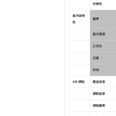
对称性
脉冲波特
频率
性
脉冲宽度
占空比
过激
抖动
AM 调制
载波波形
调制波形
调制频率