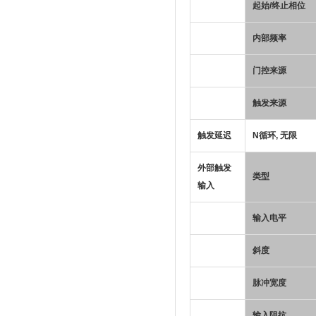
起始/终止相位
内部频率
门控来源
触发来源
触发延迟
N循环, 无限
外部触发
类型
输入
输入电平
斜度
脉冲宽度
输入阻抗