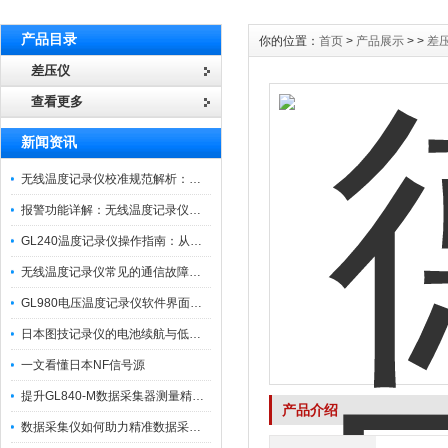
产品目录
你的位置：
首页
>
产品展示
> >
差
差压仪
查看更多
新闻资讯
无线温度记录仪校准规范解析：从多点比对到不确定度评定的实操流程
报警功能详解：无线温度记录仪的阈值设定与通知机制
GL240温度记录仪操作指南：从开箱、接线到数据导出的标准化流程
无线温度记录仪常见的通信故障诊断与排除指南
GL980电压温度记录仪软件界面功能与使用技巧
日本图技记录仪的电池续航与低功耗模式适用场景分析
一文看懂日本NF信号源
提升GL840-M数据采集器测量精度的操作秘籍
产品介绍
数据采集仪如何助力精准数据采集与分析？​