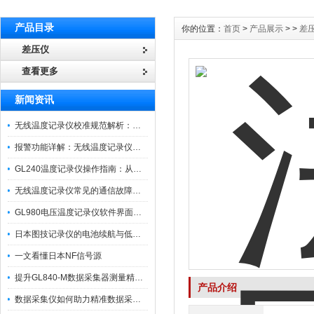
产品目录
你的位置：
首页
>
产品展示
> >
差
差压仪
查看更多
新闻资讯
无线温度记录仪校准规范解析：从多点比对到不确定度评定的实操流程
报警功能详解：无线温度记录仪的阈值设定与通知机制
GL240温度记录仪操作指南：从开箱、接线到数据导出的标准化流程
无线温度记录仪常见的通信故障诊断与排除指南
GL980电压温度记录仪软件界面功能与使用技巧
日本图技记录仪的电池续航与低功耗模式适用场景分析
一文看懂日本NF信号源
提升GL840-M数据采集器测量精度的操作秘籍
产品介绍
数据采集仪如何助力精准数据采集与分析？​