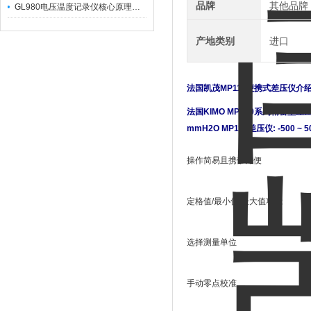
品牌
其他品牌
GL980电压温度记录仪核心原理及行业应用
产地类别
进口
法国凯茂MP111便携式差压仪
介
法国KIMO MP100系列精密型差压
mmH2O
MP115差压仪: -500 ~ 5
操作简易且携带方便
定格值
/
最小值
/
最大值功能
选择测量单位
手动零点校准