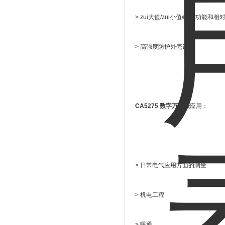
> zui大值/zui小值/峰值功能和
> 高强度防护外壳设计
CA5275 数字万用表
应用：
> 日常电气应用方面的测量
> 机电工程
> 暖通