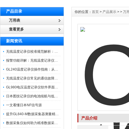
产品目录
你的位置：
首页
>
产品展示
> >
万
万用表
查看更多
新闻资讯
无线温度记录仪校准规范解析：从多点比对到不确定度评定的实操流程
报警功能详解：无线温度记录仪的阈值设定与通知机制
GL240温度记录仪操作指南：从开箱、接线到数据导出的标准化流程
无线温度记录仪常见的通信故障诊断与排除指南
GL980电压温度记录仪软件界面功能与使用技巧
日本图技记录仪的电池续航与低功耗模式适用场景分析
一文看懂日本NF信号源
提升GL840-M数据采集器测量精度的操作秘籍
产品介绍
数据采集仪如何助力精准数据采集与分析？​