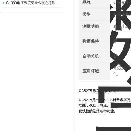
品牌
CA/法国
GL980电压温度记录仪核心原理及行业应用
类型
数字万用
测量功能
直流电流
数据保持
是
自动关机
是
能源,电子
应用领域
气
CA5275 数字万用表
介绍：
CA5275是一款 6000-计
功能，包括：电压、电流、频率
便快捷的选择各种功能。