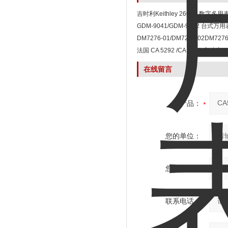
吉时利Keithley 2600B 数字多用
GDM-9041/GDM-9042 台式万用
DM7276-01/DM7276-02DM7
数字万用表
法国 CA 5292 /CA 5293 高精度
在线留言
产品：
您的单位：
您的姓名：
联系电话：