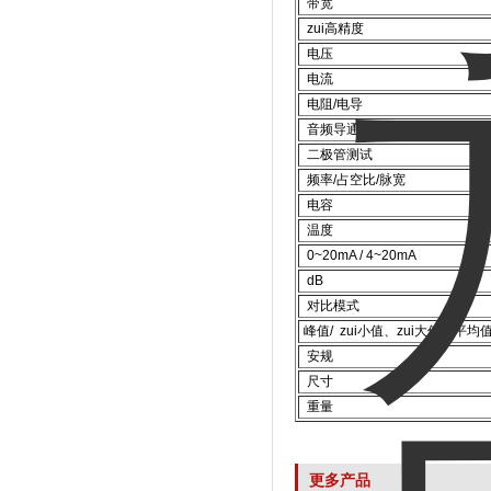
带宽
zui高精度
电压
电流
电阻/电导
音频导通测试
二极管测试
频率/占空比/脉宽
电容
温度
0~20mA / 4~20mA
dB
对比模式
峰值/ zui小值、zui大值、平均
安规
尺寸
重量
更多产品