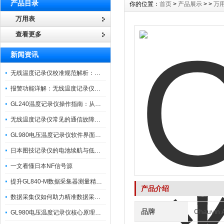
产品目录
你的位置：
首页
>
产品展示
> >
万
万用表
查看更多
新闻资讯
无线温度记录仪校准规范解析：从多点比对到不确定度评定的实操流程
报警功能详解：无线温度记录仪的阈值设定与通知机制
GL240温度记录仪操作指南：从开箱、接线到数据导出的标准化流程
无线温度记录仪常见的通信故障诊断与排除指南
GL980电压温度记录仪软件界面功能与使用技巧
日本图技记录仪的电池续航与低功耗模式适用场景分析
一文看懂日本NF信号源
提升GL840-M数据采集器测量精度的操作秘籍
产品介绍
数据采集仪如何助力精准数据采集与分析？​
品牌
Chauvin
GL980电压温度记录仪核心原理及行业应用