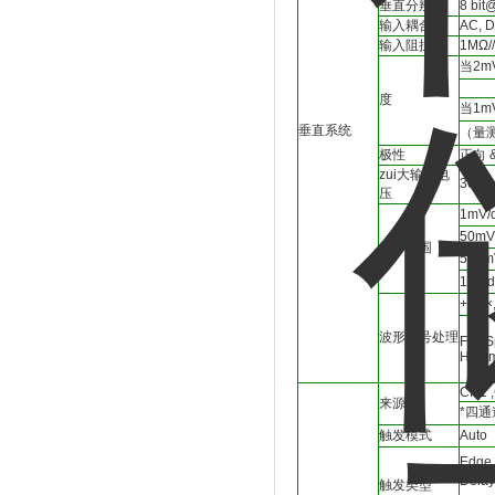
垂直分辨率
8 bi
输入耦合
AC, 
输入阻抗
1MΩ//
当2mV
度
当1mV
垂直系统
（量
极性
正向 
zui大输入电
300V
压
1mV/d
50mV/
偏移范围
500mV
10V/d
+, -,
波形信号处理
FFT:S
Hammi
CH1 ,
来源
*四通道
触发模式
Auto 
Edge,
Dela
触发类型