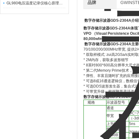
品牌
GWINS
GL980电压温度记录仪核心原理及行业应用
数字存储示波器GDS-2304A介
数字存储示波器GDS-2304A体
VPO （Visual Persistence Os
80,000wfms/s的新率可以快
数字存储示波器GDS-2304A主
70/100/200/300MHz带宽, 提
* 双取样模式: zui高2GSa/s实
* 2M内存，获取多波形细节
* 8英吋800*600高分辨率大
* 第二代Memory Prime技术，波
* 弹性、丰富且随时扩充的应用
* 可选8或16通道逻辑仪，数模
* 可选DDS波形发生器，集合式
* 可带宽升级，根据预算灵活选择
数字存储示波器GDS-2304A技
规格
示波器型号
GDS
通道
2
DC~7
带宽
（-3
上升时间
5ns
带宽限制
20MH
（-3dB）