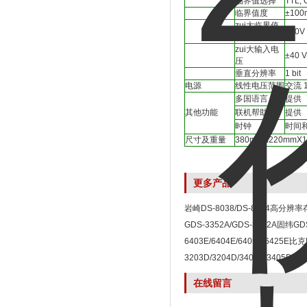
临界值选择
TTL, 
临界值度
±100
zui大临界值
±10V
范围
zui大输入电
±40 V
压
垂直分辨率
1 bit
电源
线性电压范围
交流 1
多国语言
提供
其他功能
联机帮助
提供
时钟
时间
尺寸及重量
380mmX220mmX14
更多产品
岩崎DS-8038/DS-8034高分
GDS-3352A/GDS-3652A固纬GD
存储示波器
6403E/6404E/6405E/6425E比克
6000E存储器示波器
3203D/3204D/3404D/3405DPic
混合信号示波器
在线留言