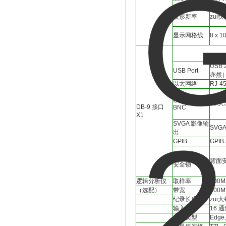
波形新率
zui
显示网格线
8 x 1
USB 
USB Port
亦然
以太网络
RJ-4
Go-NoGo
zui大
DB-9 接口
BNC
X1
SVGA 影像输
SVG
出
GPIB
GPI
Kensington
背面安
安全锁
逻辑分析仪
取样率
500M
（选配）
带宽
200M
纪录长度
zui
输入通道
16 通
触发类型
Edge,