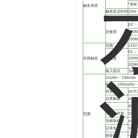
*需有 
触发系统
触发延迟时间
10ns 
耦合选项
AC,DC,
DC ~ 
灵敏度
100MH
200MH
范围
±15V
DC ~
外部触发
灵敏度
100M
200M
输入阻抗
1MΩ±
1ns/div ~ 100s/di
ROLL: 100ms/div ~
前置触发
zui大1
后置触发
zui大1
度
在 ≥ 
实时取样率
1CH: 
范围
等效取样率
zui大
记录长度
1CH: 
获取模式
一般,