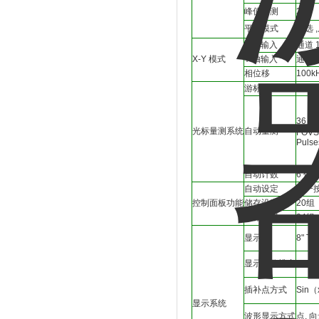
峰值侦测
2nS 
平均模式
可选 ,
X 轴输入
通道 1;
X-Y 模式
Y 轴输入
通道 2;
相位移
100k
游标
Ampli
36 组:
光标量测系统
自动量测
FOVSh
Pulse
自动计数
6 位
自动设定
单一
控制面板功能
储存设定
20组
储存波形
24组
显示器
8" T
显示器分辨率
800 
插补点方式
Sin
显示系统
波形显示方式
点, 