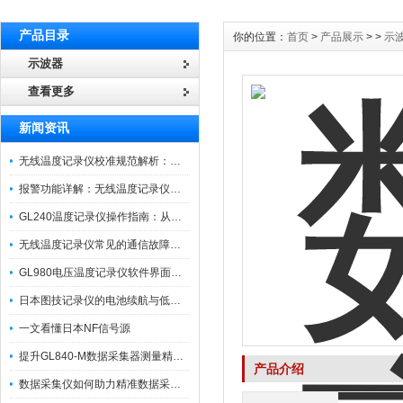
产品目录
你的位置：
首页
>
产品展示
> >
示
示波器
查看更多
新闻资讯
无线温度记录仪校准规范解析：从多点比对到不确定度评定的实操流程
报警功能详解：无线温度记录仪的阈值设定与通知机制
GL240温度记录仪操作指南：从开箱、接线到数据导出的标准化流程
无线温度记录仪常见的通信故障诊断与排除指南
GL980电压温度记录仪软件界面功能与使用技巧
日本图技记录仪的电池续航与低功耗模式适用场景分析
一文看懂日本NF信号源
提升GL840-M数据采集器测量精度的操作秘籍
产品介绍
数据采集仪如何助力精准数据采集与分析？​