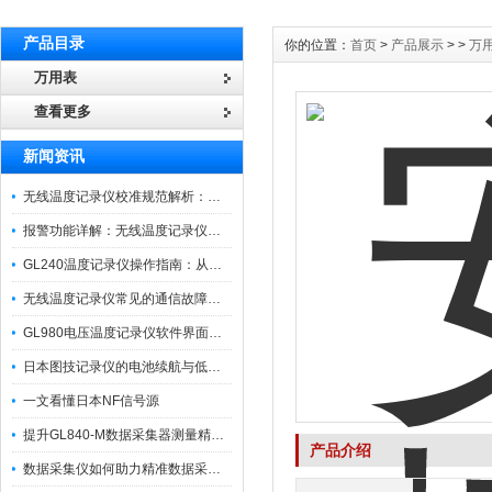
产品目录
你的位置：
首页
>
产品展示
> >
万
万用表
查看更多
新闻资讯
无线温度记录仪校准规范解析：从多点比对到不确定度评定的实操流程
报警功能详解：无线温度记录仪的阈值设定与通知机制
GL240温度记录仪操作指南：从开箱、接线到数据导出的标准化流程
无线温度记录仪常见的通信故障诊断与排除指南
GL980电压温度记录仪软件界面功能与使用技巧
日本图技记录仪的电池续航与低功耗模式适用场景分析
一文看懂日本NF信号源
提升GL840-M数据采集器测量精度的操作秘籍
产品介绍
数据采集仪如何助力精准数据采集与分析？​