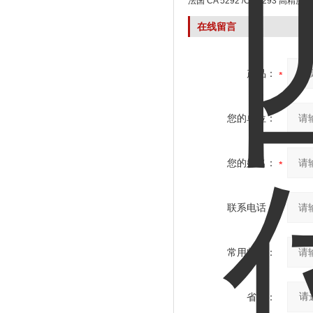
数字万用表
法国 CA 5292 /CA 5293 高精度
在线留言
产品：
您的单位：
您的姓名：
联系电话：
常用邮箱：
省份：