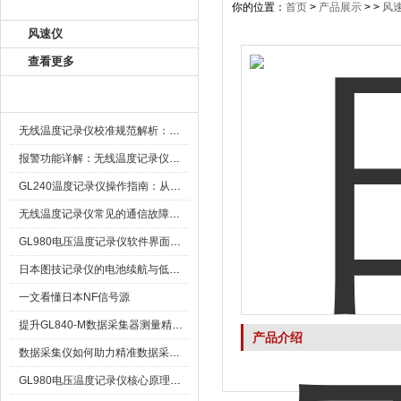
产品目录
你的位置：
首页
>
产品展示
> >
风
风速仪
查看更多
新闻资讯
无线温度记录仪校准规范解析：从多点比对到不确定度评定的实操流程
报警功能详解：无线温度记录仪的阈值设定与通知机制
GL240温度记录仪操作指南：从开箱、接线到数据导出的标准化流程
无线温度记录仪常见的通信故障诊断与排除指南
GL980电压温度记录仪软件界面功能与使用技巧
日本图技记录仪的电池续航与低功耗模式适用场景分析
一文看懂日本NF信号源
提升GL840-M数据采集器测量精度的操作秘籍
产品介绍
数据采集仪如何助力精准数据采集与分析？​
GL980电压温度记录仪核心原理及行业应用