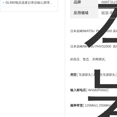
品牌
IWATS
GL980电压温度记录仪核心原理及行业应用
应用领域
能源,电子
日本岩崎IWATSU PHVS200
日本岩崎IWATSU PHVS2000 
的高压、暂态、并网测试。
类型
│无源探头│高电压无源探头
输入耐电压
│4kVpk(Pulse)│
频率带宽
│120MHz│250MHz│4