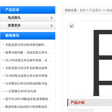
产品目录
你的位置：
首页
>
产品展示
> >
电
电压探头
查看更多
新闻资讯
无线温度记录仪校准规范解析：从多点比对到不确定度评定的实操流程
报警功能详解：无线温度记录仪的阈值设定与通知机制
GL240温度记录仪操作指南：从开箱、接线到数据导出的标准化流程
无线温度记录仪常见的通信故障诊断与排除指南
GL980电压温度记录仪软件界面功能与使用技巧
日本图技记录仪的电池续航与低功耗模式适用场景分析
一文看懂日本NF信号源
提升GL840-M数据采集器测量精度的操作秘籍
产品介绍
数据采集仪如何助力精准数据采集与分析？​