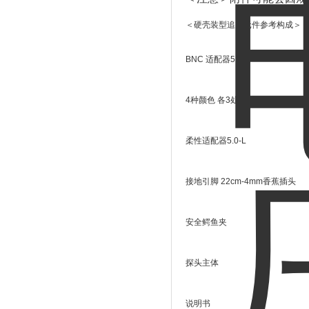
＜硬壳装型追加元件参考构成＞
BNC 适配器5.0-L
4种颜色 各3处
柔性适配器5.0-L
接地引脚 22cm-4mm香蕉插头
安全鳄鱼夹
探头主体
说明书