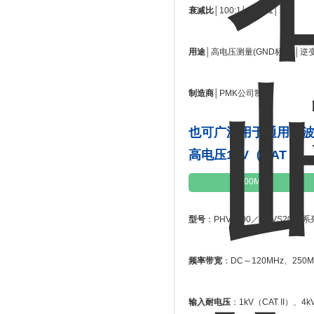
衰减比
│100:1│1000:1│
用途
│高电压测量(GND标准)│逆
制造商
│PMK公司制│
也可广泛用于通用示
高电压1kV（CAT II）、
400MHz
型号
：PHV2000／PHVS200
频率带宽
：DC～120MHz、250M
输入耐电压
：1kV（CAT II）、4kV