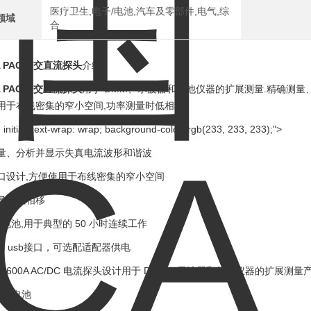
医疗卫生,电子/电池,汽车及零部件,电气,综
领域
合
 PAC17交直流探头
介绍：
 PAC17交直流探头
用于 DMM、示波器和其他仪器的扩展测量.精确测量
用于布线密集的窄小空间,功率测量时低相移.
 initial; text-wrap: wrap; background-color: rgb(233, 233, 233);">
量、分析并显示失真电流波形和谐波
口设计,方便使用于布线密集的窄小空间
量时低相移
性电池,用于典型的 50 小时连续工作
ni usb接口，可选配适配器供电
述600A AC/DC 电流探头设计用于 DMM、示波器和其他仪器的扩展测量
 , 电池