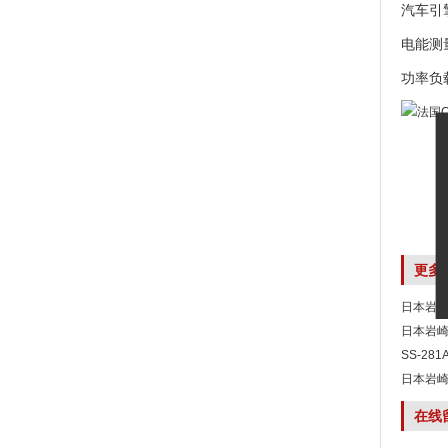
汽车引
电能测
功率负
更多
日本岩崎 
日本岩崎 
SS-281
列罗氏
日本岩崎 
在线