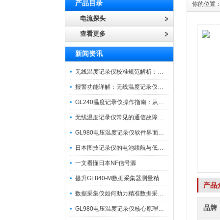
产品目录
你的位置
电流探头
查看更多
新闻资讯
无线温度记录仪校准规范解析：从多点比对到不确定度评定的实操流程
报警功能详解：无线温度记录仪的阈值设定与通知机制
GL240温度记录仪操作指南：从开箱、接线到数据导出的标准化流程
无线温度记录仪常见的通信故障诊断与排除指南
GL980电压温度记录仪软件界面功能与使用技巧
日本图技记录仪的电池续航与低功耗模式适用场景分析
一文看懂日本NF信号源
提升GL840-M数据采集器测量精度的操作秘籍
产品
数据采集仪如何助力精准数据采集与分析？​
品牌
GL980电压温度记录仪核心原理及行业应用