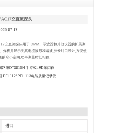
PAC17交直流探头
25-07-17
AC17交直流探头用于 DMM、示波器和其他仪器的扩展测
量、分析并显示失真电流波形和谐波,狭长钳口设计,方便使
集的窄小空间,功率测量时低相移.
国路阳DT3015N 手持式LED频闪仪
 PEL112/ PEL 113电能质量记录仪
进口