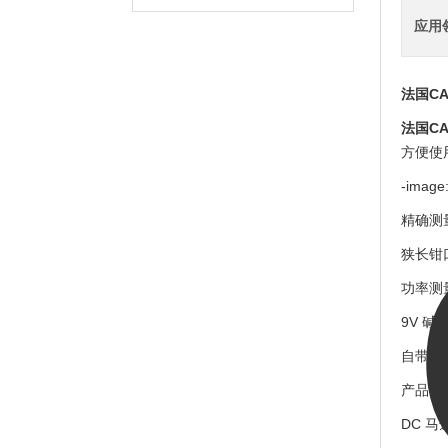
应用
法国CA
法国CA
方便使
-image:
精确测
狭长钳
功率测
9V 碱
自带mi
产品描
DC 马达