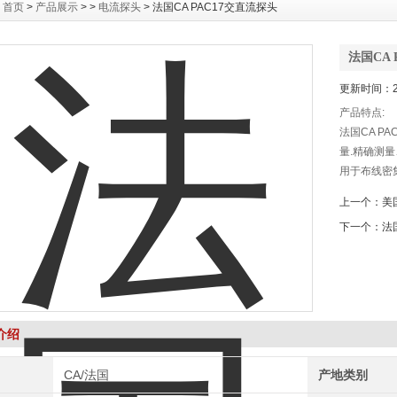
：
首页
>
产品展示
> >
电流探头
> 法国CA PAC17交直流探头
法国CA 
更新时间：20
产品特点:
法国CA P
量.精确测
用于布线密
上一个：
美
下一个：
法国
介绍
CA/法国
产地类别