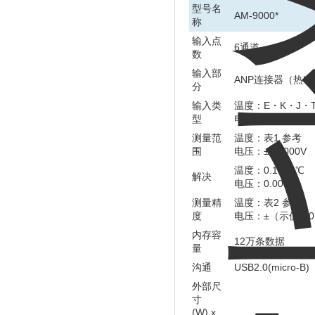
型号名
AM-9000*
称
输入点
6通道
数
输入部
ANP连接器（热
分
输入类
温度：E・K・J・T
型
电压：V
测量范
温度：表1 参考
围
电压：±20.000V
温度：0.1℃/1℃
解决
电压：0.001V
测量精
温度：表2 参考
度
电压：±（示值的0.0
内存容
12万条数据
量
沟通
USB2.0(micro-B)
外部尺
寸
(W) x