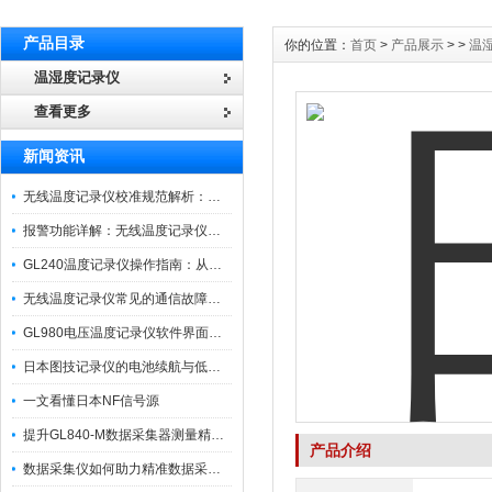
产品目录
你的位置：
首页
>
产品展示
> >
温
温湿度记录仪
查看更多
新闻资讯
无线温度记录仪校准规范解析：从多点比对到不确定度评定的实操流程
报警功能详解：无线温度记录仪的阈值设定与通知机制
GL240温度记录仪操作指南：从开箱、接线到数据导出的标准化流程
无线温度记录仪常见的通信故障诊断与排除指南
GL980电压温度记录仪软件界面功能与使用技巧
日本图技记录仪的电池续航与低功耗模式适用场景分析
一文看懂日本NF信号源
提升GL840-M数据采集器测量精度的操作秘籍
产品介绍
数据采集仪如何助力精准数据采集与分析？​