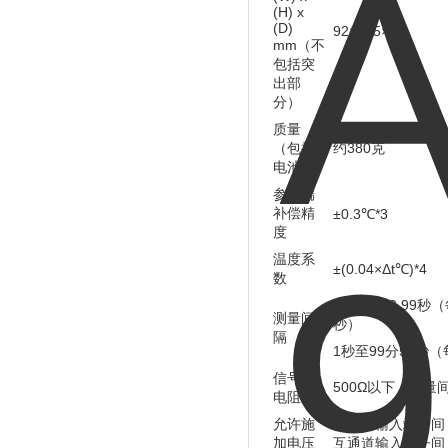
(H) x
(D)
92×155×36
mm（不
包括突
出部
分）
质量
（包括
约380克
电池）
参比端
补偿精
±0.3℃*3
度
温度系
±(0.04×Δt℃)*4
数
0.10秒至0.99秒（
测量间
秒）
隔
1秒至99分59秒
信号源
500Ω以下（测量
电阻
允许施
同通道输入端子间：
加电压
互通道输入端子间：1