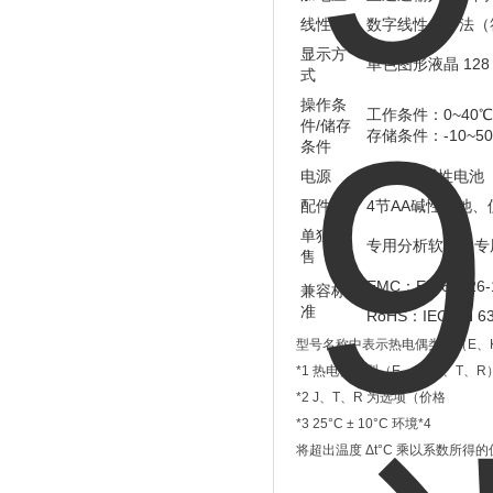
线性化
数字线性化方法（符合 
显示方
单色图形液晶 128 x
式
操作条
工作条件：0~40℃
件/储存
存储条件：-10~5
条件
电源
4 节 AA 碱性
配件
4节AA碱性电池
单独出
专用分析软件、专
售
EMC：EN 61326-
兼容标
准
RoHS：IEC EN 63
型号名称中表示热电偶类型（E、K
*1 热电偶类型（E、K、J、T、R
*2 J、T、R 为选项（价格
*3 25°C ± 10°C 环境*4
将超出温度 Δt°C 乘以系数所得的