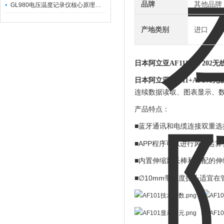
品牌
其他品牌
GL980电压温度记录仪核心原理及行业应用
产地类别
进口
日本阿立亚AF111+AF202
日本阿立亚AF111+AF202
连续数据读取、图表显示、
产品特点：
■蓝牙通讯和电缆连接双重选
APP
■
程序可以进行风量运算
■内置伸缩延长棒和选配的伸
∅
10mm
■
带刻度探头适宜在