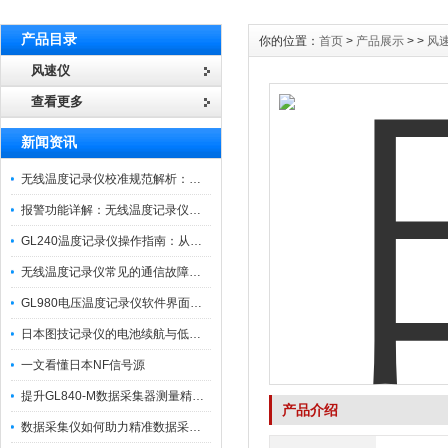
产品目录
你的位置：
首页
>
产品展示
> >
风
风速仪
查看更多
新闻资讯
无线温度记录仪校准规范解析：从多点比对到不确定度评定的实操流程
报警功能详解：无线温度记录仪的阈值设定与通知机制
GL240温度记录仪操作指南：从开箱、接线到数据导出的标准化流程
无线温度记录仪常见的通信故障诊断与排除指南
GL980电压温度记录仪软件界面功能与使用技巧
日本图技记录仪的电池续航与低功耗模式适用场景分析
一文看懂日本NF信号源
提升GL840-M数据采集器测量精度的操作秘籍
产品介绍
数据采集仪如何助力精准数据采集与分析？​