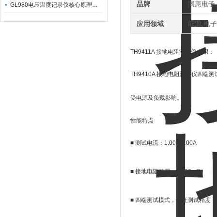
品牌
同惠电子
GL980电压温度记录仪核心原理及行业应用
应用领域
能源,电子
TH9411A
接地电阻测试仪介绍：
TH9410A
接地电阻测试仪四端测
受电源及负载影响。
性能特点
■
测试电流：
1.00-45.00A
■
接地电阻范围：
0-600m
Ω
■
四端测试模式，保证测试精度