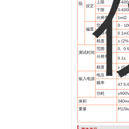
上限
0-60
阻
设定
下限
0-6
分辨率
1mΩ
范围
0 - 1
偏置
分辨率
0.1m
精度
± (2
范围
0, 0.
测试时间
分辨率
0.1s
精度
± (0.
电压
110V
输入电源
频率
47.5-
功耗
≤900
体积
340m
重量
约15k