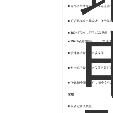
■
内部功率放大电路驱动电流输出
■
前后面板输出孔设计，便于集成
■
480
×
272
点，
TFT-LCD
显示
■
999.9
秒测试时间，大于常见
60
■
锁键盘功能，防止误操作
■
安全锁功能，防止仪器意外打开
■
存储
20
个测试文件，每个文件
2
应用
■
自动化测试系统