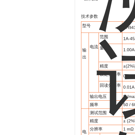
技术参数
型号
TH94
范围
1A-4
电流
量程
1.00A
输
出
精度
±(2%
设定分辨率
0.01A
回读分辨率
0.01A
输出电压
8Vma
频率
50 / 
测试范围
0-6
精度
± (2
分辨率
1 mΩ
电