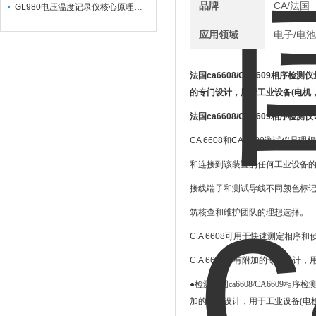
品牌
CA/法国
GL980电压温度记录仪核心原理及行业应用
应用领域
电子/电池
法国ca6608/CA6609相序
的专门设计，用于工业设备(电机，
法国ca6608/CA6609相序检测仪
CA 6608
和
CA 6609
测试仪是理想
和连接到该装置的任何工业设备
接线端子和测试导线不同颜色标
筑核查和维护团队的理想选择。
C.A 6608
可用于快速测定相序和
C.A 6609
带有附加的专门设计，
●检测
法国ca6608/CA6609
加的专门设计，用于工业设备(电机