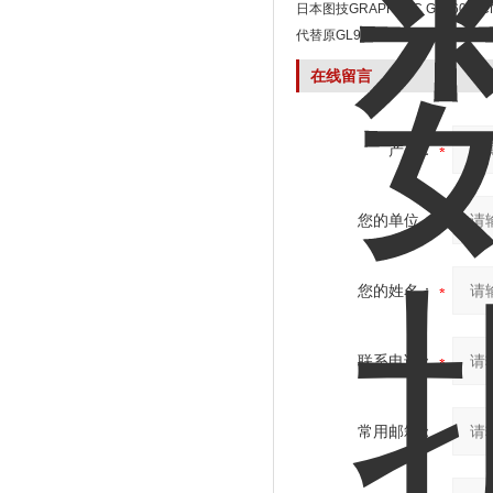
据记录仪
日本图技GRAPHTEC GL260A
代替原GL900-8日本图技GL98
在线留言
产品：
您的单位：
您的姓名：
联系电话：
常用邮箱：