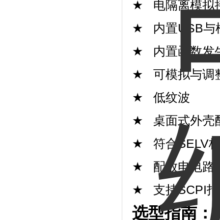
★
电隔离模拟
★
内置
USB
与
★
内置函数发
★
可模拟与调
★
低纹波
★
桌面式外壳
★
符合
SELV
★
配放电电路
(
★
支持
SCPI
指
选型指南：