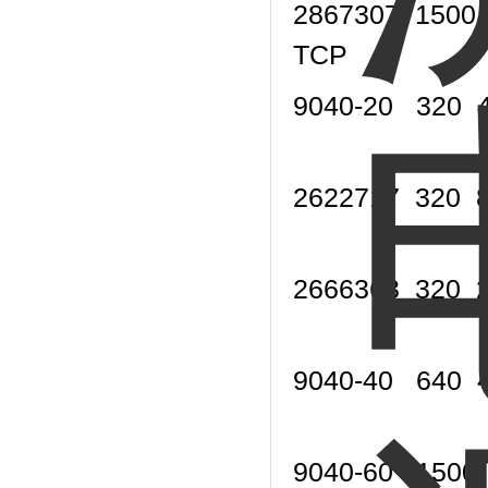
2867307
1500
TCP
9040-20
320
2622717
320
2666363
320
9040-40
640
9040-60
1500