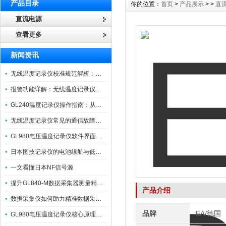
产品目录
你的位置：
首页
>
产品展示
> >
直
直流电源
查看更多
新闻资讯
无线温度记录仪校准规范解析：从多点比对到不确定度评定的实操流程
报警功能详解：无线温度记录仪的阈值设定与通知机制
GL240温度记录仪操作指南：从开箱、接线到数据导出的标准化流程
无线温度记录仪常见的通信故障诊断与排除指南
GL980电压温度记录仪软件界面功能与使用技巧
日本图技记录仪的电池续航与低功耗模式适用场景分析
一文看懂日本NF信号源
提升GL840-M数据采集器测量精度的操作秘籍
产品介绍
数据采集仪如何助力精准数据采集与分析？​
品牌
EA/德国
GL980电压温度记录仪核心原理及行业应用