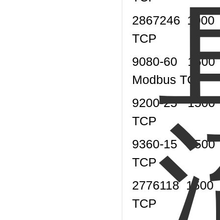
2867246
1000
TCP
9080-60
1500
Modbus TCP
9200-25
1500
TCP
9360-15
1500
TCP
2776118
1500
TCP