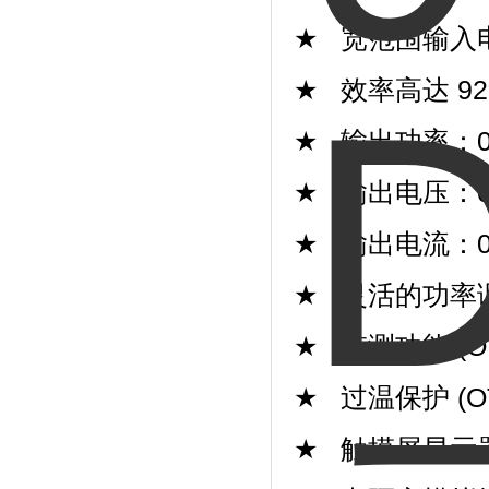
★
宽范围输入
★
效率高达
9
★
输出功率：
★
输出电压：
★
输出电流：
★
灵活的功率
★
监测功能
(O
★
过温保护
(O
★
触摸屏显示