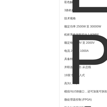
彩色触摸屏
3
路机载接口
技术规格
额定功率
2500W
至
30000W
机柜系统并联可达
1.92MW
额定电压
60V
至
2000V
电流
20A
至
1000A
具备特征
并联连接用主
-
从总线
19
英寸全嵌入式
高
3U
、
4U
模拟与
USB
接口，还可加装可拆
微处理器控制
(FPGA)