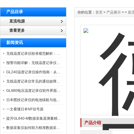
产品目录
你的位置：
首页
>
产品展示
> >
直
直流电源
查看更多
新闻资讯
无线温度记录仪校准规范解析：从多点比对到不确定度评定的实操流程
报警功能详解：无线温度记录仪的阈值设定与通知机制
GL240温度记录仪操作指南：从开箱、接线到数据导出的标准化流程
无线温度记录仪常见的通信故障诊断与排除指南
GL980电压温度记录仪软件界面功能与使用技巧
日本图技记录仪的电池续航与低功耗模式适用场景分析
一文看懂日本NF信号源
提升GL840-M数据采集器测量精度的操作秘籍
产品介绍
数据采集仪如何助力精准数据采集与分析？​