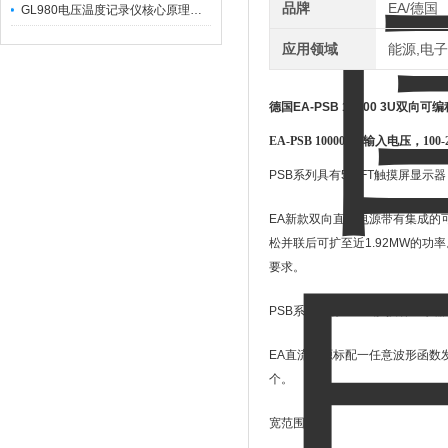
品牌
EA/德国
GL980电压温度记录仪核心原理及行业应用
应用领域
能源,电子
德国
EA-PSB 10000 3U
双向可编
EA-PSB 10000 2U输入电压，100-24
PSB
系列具有
5
″
TFT
触摸屏显示器
EA
新款双向直流电源带有集成的
松并联后可扩至近
1.92MW
的功率
要求。
PSB
系列具有
5
″
TFT
触摸屏显示器
EA
直流电源标配一任意波形函数
个。
宽范围