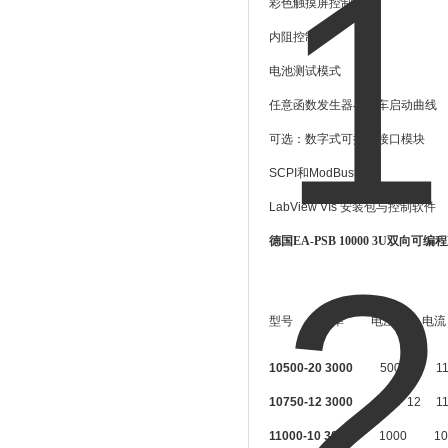
彩色触摸屏控制键
内阻控制
电池测试模式
任意函数发生器与汽车启动曲线
可选：数字式可插拔接口模块
SCPI
和
ModBus
协议
LabView VIs
安装包与控制软件
德国EA-PSB 10000 3U双向可
型号
功率
电压
电流
10500-20 3000
500
20
1
10750-12 3000
75
0
12
1
11000-10 3000
1000
10