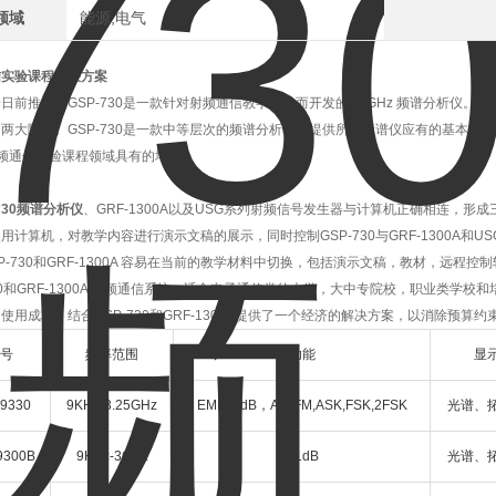
领域
能源,电气
信实验课程解决方案
日前推出的GSP-730是一款针对射频通信教学需求而开发的 3 GHz 频谱分析仪
两大障碍。GSP-730是一款中等层次的频谱分析仪，提供所有频谱仪应有的基本功能特
射频通信实验课程领域具有的地位。
-730频谱分析仪
、GRF-1300A以及USG系列射频信号发生器与计算机正确相连，
用计算机，对教学内容进行演示文稿的展示，同时控制GSP-730与GRF-1300A
SP-730和GRF-1300A 容易在当前的教学材料中切换，包括演示文稿，教材，远程
730和GRF-1300A 射频通信系统，适合电子通信类的大学，大中专院校，职业类
使用成本，结合GSP-730和GRF-1300A提供了一个经济的解决方案，以消除预算
号
频率范围
功能
显
9330
9KHz-3.25GHz
EMI,P1dB，AM,FM,ASK,FSK,2FSK
光谱、
9300B
9KHz-3GHz
P1dB
光谱、