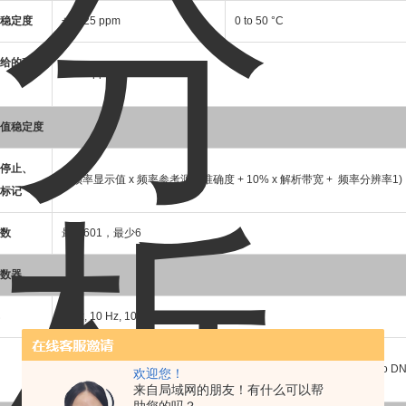
稳定度
±0.025 ppm
0 to 50 °C
给的稳
±0.02 ppm
值稳定度
停止、
±(频率显示值 x 频率参考源的准确度 + 10% x 解析带宽 + 频率分辨率1)
标记
数
最多601，最少6
数器
1 Hz, 10 Hz, 100 Hz, 1 kHz
±(频率显示值 x 频率参考源的准
RBW/Span >=0.02 ;Mkr level to D
欢迎您！
确度 + 计频器的分辨率)
来自局域网的朋友！有什么可以帮