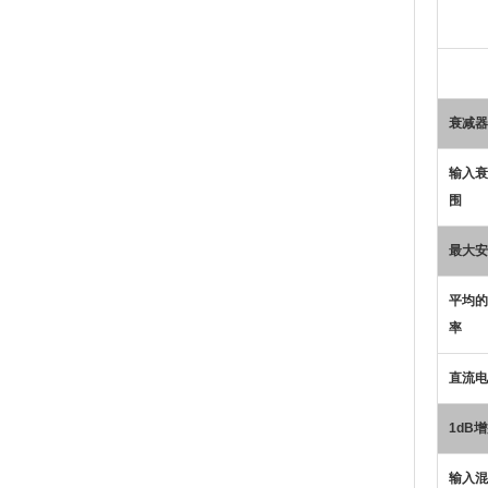
衰减器
输入衰
围
最大安
平均的
率
直流电
1dB
增
输入混