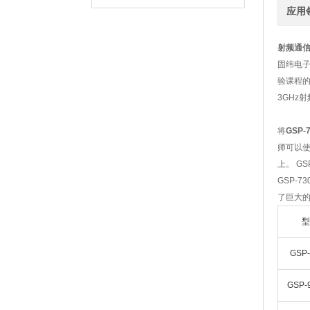
应用
射频通
固纬电子
验课程的
3GHz
将
GSP
师可以使
上。 G
GSP-
了巨大的
型
GSP-
GSP-