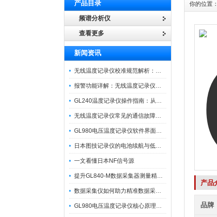
产品目录
你的位置
频谱分析仪
查看更多
新闻资讯
无线温度记录仪校准规范解析：从多点比对到不确定度评定的实操流程
报警功能详解：无线温度记录仪的阈值设定与通知机制
GL240温度记录仪操作指南：从开箱、接线到数据导出的标准化流程
无线温度记录仪常见的通信故障诊断与排除指南
GL980电压温度记录仪软件界面功能与使用技巧
日本图技记录仪的电池续航与低功耗模式适用场景分析
一文看懂日本NF信号源
提升GL840-M数据采集器测量精度的操作秘籍
产品
数据采集仪如何助力精准数据采集与分析？​
品牌
GL980电压温度记录仪核心原理及行业应用