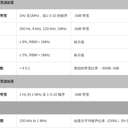
宽滤波器
带宽
1Hz 至1MHz，採1-3-10 的順序
-3dB 带宽
200 Hz, 9 kHz, 120 kHz, 1MHz
-6dB 带宽
± 8%, RBW = 1MHz
标示值
± 5%, RBW < 1MHz
标示值
数
< 4.5:1
典型的带宽比率：-60dB:-3dB
宽滤波器
带宽
1 Hz 到 1 MHz 采 1-3-10 顺序
-3dB 带宽
围
100 kHz to 1 MHz
由显示平均噪声位准（DANL）到+1