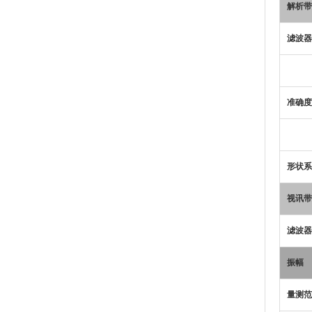
解析带
滤波器
准确度
形状系
视讯带
滤波器
振幅
量测范