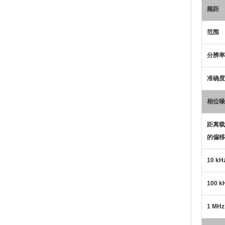
频距
范围
分辨率
准确度
相位噪
距离载
的偏移
10 kH
100 k
1 MHz