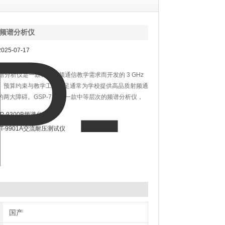
30频谱分析仪
25-07-17
0频谱分析仪是一款针对射频通信教学需求而开发的 3 GHz
。预算约束与教学工具不足通常为学校提供高品质射频通
的两大障碍。GSP-730是一款中等层次的频谱分析仪，
仪应有的基本功能特征，与GRF-1300A培训套件搭
SP-9300B频谱分析仪
的价格在3GHz射频通信实验课程领域具有一定的地位。
PT-9901A交流耐压测试仪
国产