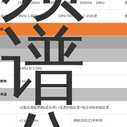
-730
150KHz-3GHz
30KHz，100KHz，300KHz，1MHz
-818
9KHz-1.8GHz
10Hz-500KHz，1-10步进
格
9 kHz to 3 GHz
辨率
1 Hz
考源
±[(最后调校周期x老化率) +温度的稳定度+电压供给的稳定度
±1 ppm max.
调校后经过1年时间