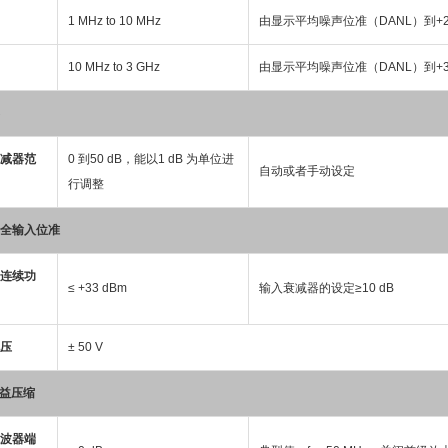
1 MHz to 10 MHz
由显示平均噪声位准（DANL）到+2
10 MHz to 3 GHz
由显示平均噪声位准（DANL）到+3
减器范
0 到50 dB，能以1 dB 为单位进
自动或者手动设定
行调整
全输入位准
连续功
≤ +33 dBm
输入衰减器的设定≥10 dB
压
± 50 V
益压缩
波器端