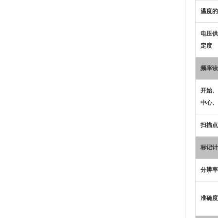
温度的
电压供
定度
频率读
开始、
中心、
扫描点
标记计
分辨率
准确度