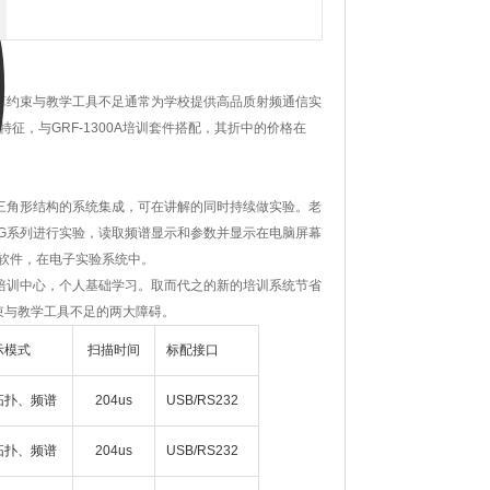
。预算约束与教学工具不足通常为学校提供高品质射频通信实
征，与GRF-1300A培训套件搭配，其折中的价格在
形成三角形结构的系统集成，可在讲解的同时持续做实验。老
和USG系列进行实验，读取频谱显示和参数并显示在电脑屏幕
控制软件，在电子实验系统中。
学校和培训中心，个人基础学习。取而代之的新的培训系统节省
约束与教学工具不足的两大障碍。
示模式
扫描时间
标配接口
拓扑、频谱
204us
USB/RS232
拓扑、频谱
204us
USB/RS232