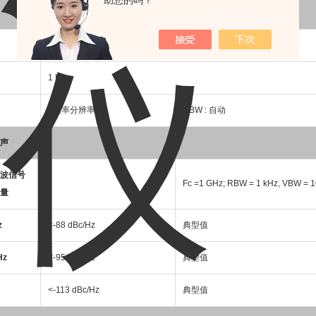
助您的吗？
0 Hz (zero span), 100 Hz to 3 GHz
1 Hz
±频率分辨率
RBW : 自动
声
波信号
Fc =1 GHz; RBW = 1 kHz, VBW = 1
量
z
<-88 dBc/Hz
典型值
Hz
<-95 dBc/Hz
典型值
<-113 dBc/Hz
典型值