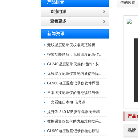
产品目录
你的位置
直流电源
查看更多
新闻资讯
无线温度记录仪校准规范解析：从多点比对到不确定度评定的实操流程
报警功能详解：无线温度记录仪的阈值设定与通知机制
GL240温度记录仪操作指南：从开箱、接线到数据导出的标准化流程
无线温度记录仪常见的通信故障诊断与排除指南
GL980电压温度记录仪软件界面功能与使用技巧
日本图技记录仪的电池续航与低功耗模式适用场景分析
一文看懂日本NF信号源
提升GL840-M数据采集器测量精度的操作秘籍
产品
数据采集仪如何助力精准数据采集与分析？​
品牌
GL980电压温度记录仪核心原理及行业应用