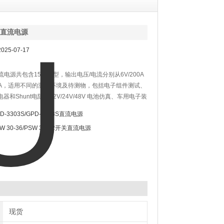
列直流电源
25-07-17
流电源共包含15款机型，输出电压/电流分别从6V/200A
2.6A，适用不同的测试环境及待测物，包括电子组件测试、
器和Shunt电阻、12V/24V/48V 电池仿真、车用电子装
D-3303S/GPD-4303S直流电源
W 30-36/PSW 30-72开关直流电源
现货