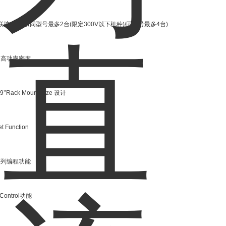
联扩充能力
(
同型号最多
2
台
(
限定
300V
以下机种
)/
同型号最多
4
台
)
及高功率密度
9
"
Rack Mount Size
设计
et Function
序列编程功能
Control
功能