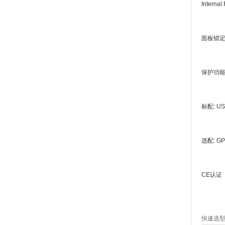
Internal
面板锁
保护功
标配
: U
选配
: GP
CE
认证
快速选