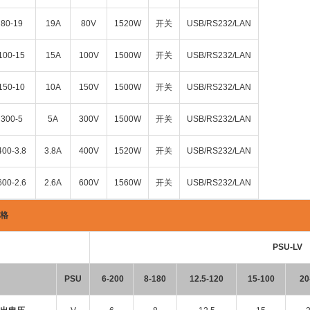
80-19
19A
80V
1520W
开关
USB/RS232/LAN
100-15
15A
100V
1500W
开关
USB/RS232/LAN
150-10
10A
150V
1500W
开关
USB/RS232/LAN
300-5
5A
300V
1500W
开关
USB/RS232/LAN
00-3.8
3.8A
400V
1520W
开关
USB/RS232/LAN
00-2.6
2.6A
600V
1560W
开关
USB/RS232/LAN
格
PSU-LV
PSU
6-200
8-180
12.5-120
15-100
20