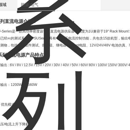
领域
能源,电气
系列直流电源
介绍：
-Series
是一款高功率密度设计的直流电源供应器，高度为
1U
兼容于
19" Rack Mount 
到已经
㈲
的测试系统。
PSUSeries
具有*的电压电流控制功能，共包含
15
款机型，输出
待测物，包括电子组件测试、微电阻、继电器和
Shunt
电阻、
12V/24V/48V
电池仿真、
U系列直流电源
产品特点：
压输出
: 6V / 8V / 12.5V / 15V / 20V / 30V / 40V / 50V / 60V/ 80V / 100V/ 150V/ 300V/
率输出：
1200W ~ 1560W
C
优先模式
电压
/
电流上升下降斜率