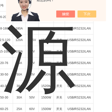
助您的吗？
型号
电流
电压
功率
功能
标配接口
6-200
200A
6V
1200W
开关
USB/RS232/LAN
8-180
180A
8V
1440W
开关
USB/RS232/LAN
2.5-120
120A
12.5V
1500W
开关
USB/RS232/LAN
15-100
100A
15V
1500W
开关
USB/RS232/LAN
20-76
76A
20V
1520W
开关
USB/RS232/LAN
30-50
50A
30V
1500W
开关
USB/RS232/LAN
40-38
38A
40V
1520W
开关
USB/RS232/LAN
50-30
30A
50V
1500W
开关
USB/RS232/LAN
60-25
25A
60V
1500W
开关
USB/RS232/LAN