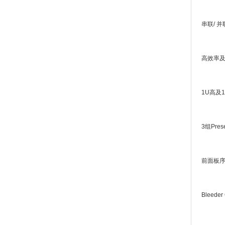
串联
/
并
高效率
1U
高及
1
3
组
Pres
前面板
Bleeder 