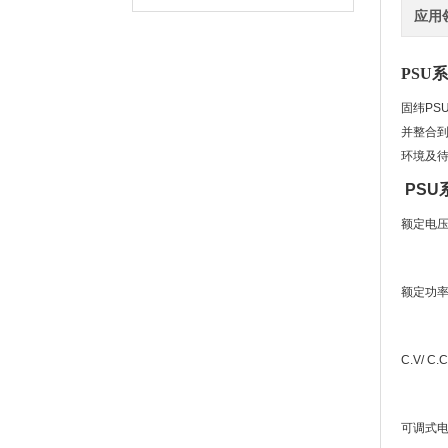
应用
PSU
固纬
PSU
并整合
环境及
PS
额定电
额定功
C.V/ C.
可调式