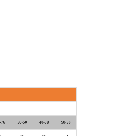
-76
30-50
40-38
50-30