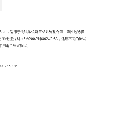
Size
，适用于测试系统建置或系统整合商，弹性地选择
电压
/
电流分别从
6V/200A
到
600V/2.6A
，适用不同的测试
车用电子装置测试。
 400V/ 600V