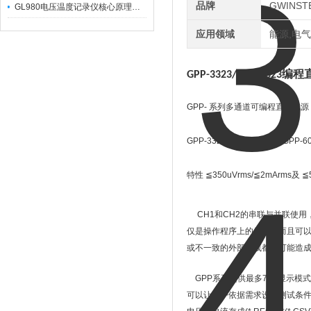
品牌
GWINS
GL980电压温度记录仪核心原理及行业应用
应用领域
能源,电气
编程
GPP-3323/GPP-4323
GPP-
系列多通道可编程直流电源
GPP-3323
、
GPP-3060
、
GPP-6
特性
≦
350uVrms/
≦
2mArms
及
≦
CH1
和
CH2
的串联与并联使用
仅是操作程序上的便利，而且可
或不一致的外部配线都有可能造
GPP
系列提供最多
7
种显示模式
可以让用户依据需求设定测试条