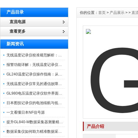
产品目录
你的位置：
首页
>
产品展示
> >
直
直流电源
查看更多
新闻资讯
无线温度记录仪校准规范解析：从多点比对到不确定度评定的实操流程
报警功能详解：无线温度记录仪的阈值设定与通知机制
GL240温度记录仪操作指南：从开箱、接线到数据导出的标准化流程
无线温度记录仪常见的通信故障诊断与排除指南
GL980电压温度记录仪软件界面功能与使用技巧
日本图技记录仪的电池续航与低功耗模式适用场景分析
一文看懂日本NF信号源
提升GL840-M数据采集器测量精度的操作秘籍
产品介绍
数据采集仪如何助力精准数据采集与分析？​