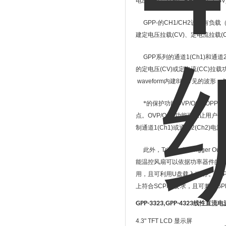
电压、电流存成
(*.REC)
或
(*.CSV
GPP-
的
CH1/CH2
设计有负载
建定电压拉载
(CV)
、定电流拉载
(
GPP
系列的通道
1(Ch1)
和通道
的定电压
(CV)
或定电流
(CC)
拉载
waveform
内建
8
种常见的波形，
*的保护功能
OVP/OCP/OPP/O
点。
OVP/OCP
功能可以让用户依
制通道
1(Ch1)
或通道
2(Ch2)
电源
此外，
Trigger In/ Trigger Out
能温控风扇可以依据功率器件的
用，且可利用
U
盘载入
/
储存。
GP
上符合
SCPI
的要求，且可兼容
GP
GPP-3323,GPP-4323
线性直流电
4.3" TFT LCD
显示屏