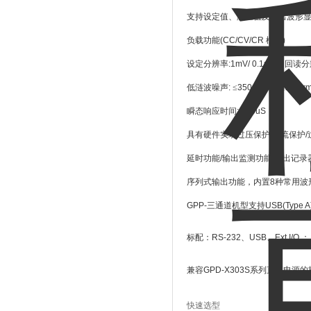
支持设定值、测量值及输出波形
负载功能
(CC/CV/CR
模式
)
设定分辨率
:1mV/ 0.1mA
；回读分
低涟波噪声
:
≤
350uVrms/
≤
2mAr
瞬态响应时间
:
≤
50uS
具有硬件实现过压保护
/
过流保护
/
延时功能
/
输出监测功能
/
输出记录
序列式输出功能，内置
8
种常用波
GPP-
三通道机型支持
USB(Type A
标配：
RS-232
、
USB
、
Ext I/O
；
兼容
GPD-X303S
系列直流电源的
快速选型