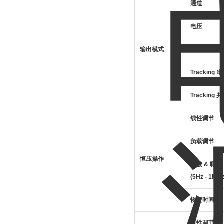
通道
电压
输出模式
电流
Tracking
串
Tracking
并
线性调节
负载调节
恒压操作
纹波
&
噪声
(5Hz - 1MHz
恢复时间
线性调节