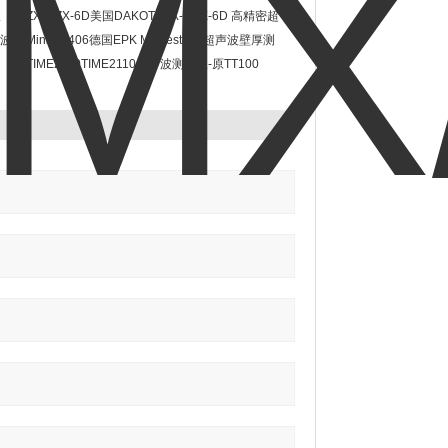
仪
ZX-6/ZX-6D美国DAKOTA ZX-6/ZX-6D 高精密超
超声波壁
声波测厚仪
Minitest406德国EPK Minitest406超声波壁厚测
厚仪价格
TIME2110TIME2110超声波测厚仪-原TT100