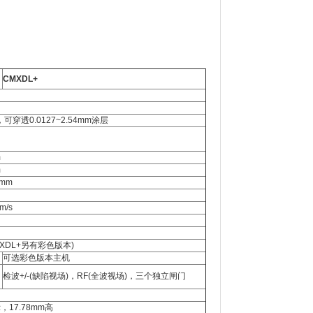
CMXDL+
m，可穿透0.0127~2.54mm涂层
m
m
4mm
m/s
MXDL+另有彩色版本)
可选彩色版本主机
检波+/-(缺陷视场)，RF(全波视场)，三个独立闸门
17.78mm高