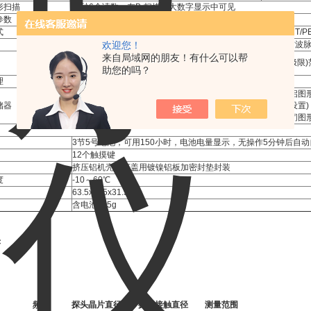
形扫描
每秒6个读数，在B-扫描和大数字显示中可见
参数
式
P-E/E-E
P-E/PECT/P
欢迎您！
可调方波脉冲
双通道方波
来自局域网的朋友！有什么可以帮
根据选择模式在40dB范围内采用手动或AGC增益控
110dB(
制
助您的吗？
理
开启图
储器
12000个读数(每个读数包括B扫描波形和仪器设置)
-
器设置)
关闭图形
3节5号电池，可用150小时，电池电量显示，无操作5分钟后自
12个触摸键
挤压铝机壳，底盖用镀镍铝板加密封垫封装
度
-10～60℃
63.5x165x31.5mm
含电池385g
头
频率
探头晶片直径
探头接触直径
测量范围