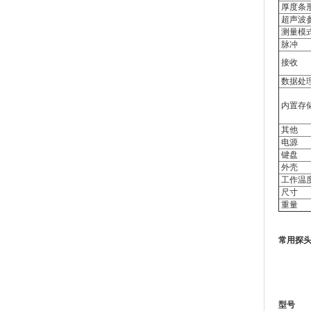
厚度条
超声波
测量模
脉冲
接收
数据处
内置存
其他
电源
键盘
外壳
工作温
尺寸
重量
常用探
型号