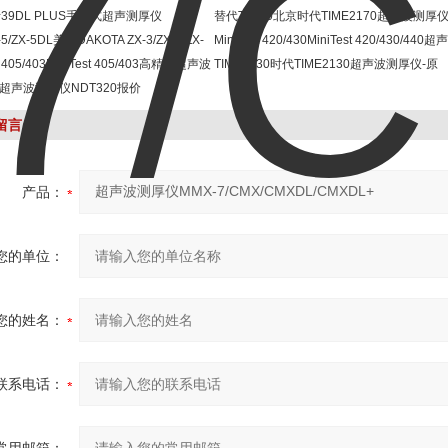
39DL PLUS手持式超声测厚仪
替代TT700北京时代TIME2170超声波测厚
-5/ZX-5DL美国DAKOTA ZX-3/ZX-5/ZX-
MiniTest 420/430MiniTest 420/430/440
声波测厚仪
st 405/403MiniTest 405/403高精度超声波
厚测厚仪
TIME2130时代TIME2130超声波测厚仪-原
厚仪
0超声波测厚仪NDT320报价
TT300A
留言
产品：
您的单位：
您的姓名：
联系电话：