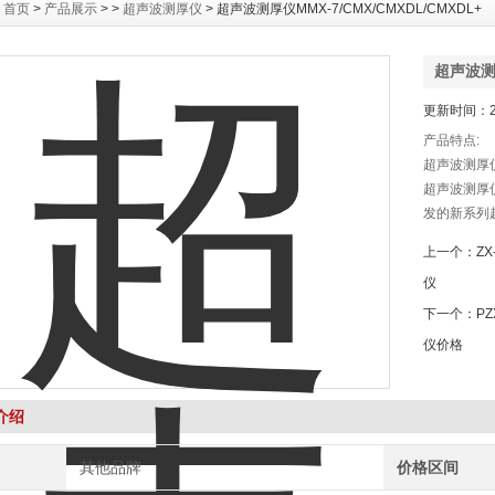
：
首页
>
产品展示
> >
超声波测厚仪
> 超声波测厚仪MMX-7/CMX/CMXDL/CMXDL+
超声波测厚
更新时间：20
产品特点:
超声波测厚仪M
超声波测厚仪M
发的新系列
达到较佳的性价
上一个：
ZX
分辨率为0.0
仪
示屏为VGA
下一个：
PZ
仪价格
介绍
其他品牌
价格区间