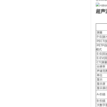
超声波
测量
P-E(脉
PECT
PETP
模式
E-E(回
E-EV
CT(测
分辨率
声速范
单位
显示
显示屏
显示屏(
A-扫描
B-扫描
大数字