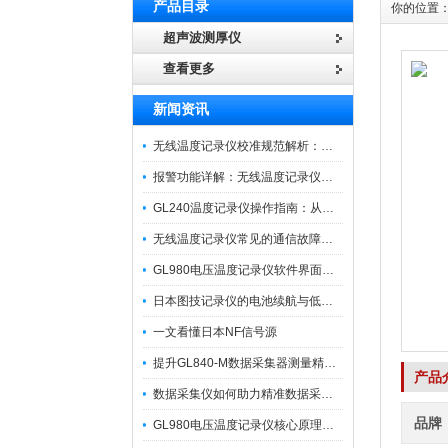
产品目录
你的位置
超声波测厚仪
查看更多
新闻资讯
无线温度记录仪校准规范解析：从多点比对到不确定度评定的实操流程
报警功能详解：无线温度记录仪的阈值设定与通知机制
GL240温度记录仪操作指南：从开箱、接线到数据导出的标准化流程
无线温度记录仪常见的通信故障诊断与排除指南
GL980电压温度记录仪软件界面功能与使用技巧
日本图技记录仪的电池续航与低功耗模式适用场景分析
一文看懂日本NF信号源
提升GL840-M数据采集器测量精度的操作秘籍
产品
数据采集仪如何助力精准数据采集与分析？​
品牌
GL980电压温度记录仪核心原理及行业应用