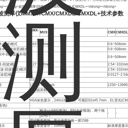
测厚仪MMX-7/CMX/CMXDL/CMXDL+
​技术参数
MMX-
MVX
CMX
CMXDL
7
冲-回波)模式
0.63~254mm
0.6~508mm
(脉冲-回波涂层)模式
-
0.6~508m
(脉冲-回波温度补偿)
-
0.6~508mm
波-回波)模式
1.27~102mm
2.54~102m
(回波-回波验证)模式
-
2.54~102m
量涂层)模式
-
0.0127~2.5
0.01mm
围
1250～9999m/s
1250~13995
公制或英制
VGA灰色显示，240x160象素。可视区62x45.7mm，EL背光(C
彩色)
-
检波+/-(缺陷视场)，RF(全波视场)，两个独
-
-
-
立闸门
穿过断面视场，显示速度为每一屏15秒
显示
标准厚度显示，10mm高
标准厚度显示，