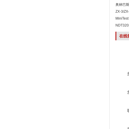
奥林巴斯
ZX-3/ZX
5DL超
MiniTe
壁厚测
NDT32
在线