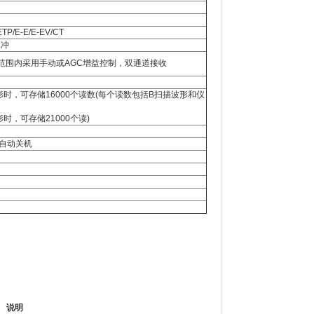
ETP/E-E/E-EV/CT
脉冲
极限)范围内采用手动或AGC增益控制，双通道接收
形时，可存储16000个读数(每个读数包括B扫描波形和仪
时，可存储21000个读)
动自动关机
说明