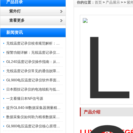
产品目录
你的位置：
首页
>
产品展示
> >
紫
紫外灯
查看更多
新闻资讯
无线温度记录仪校准规范解析：从多点比对到不确定度评定的实操流程
报警功能详解：无线温度记录仪的阈值设定与通知机制
GL240温度记录仪操作指南：从开箱、接线到数据导出的标准化流程
无线温度记录仪常见的通信故障诊断与排除指南
GL980电压温度记录仪软件界面功能与使用技巧
日本图技记录仪的电池续航与低功耗模式适用场景分析
一文看懂日本NF信号源
提升GL840-M数据采集器测量精度的操作秘籍
产品介绍
数据采集仪如何助力精准数据采集与分析？​
GL980电压温度记录仪核心原理及行业应用
LUYOR-340