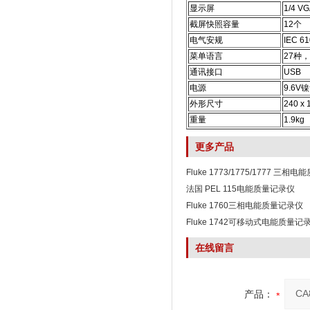
显示屏
1/4 V
截屏快照容量
12个
电气安规
IEC 61
菜单语言
27种
通讯接口
USB
电源
9.6V
外形尺寸
240 x 
重量
1.9kg
更多产品
Fluke 1773/1775/1777 三
法国 PEL 115电能质量记录仪
Fluke 1760三相电能质量记录仪
Fluke 1742可移动式电能质量
在线留言
产品：