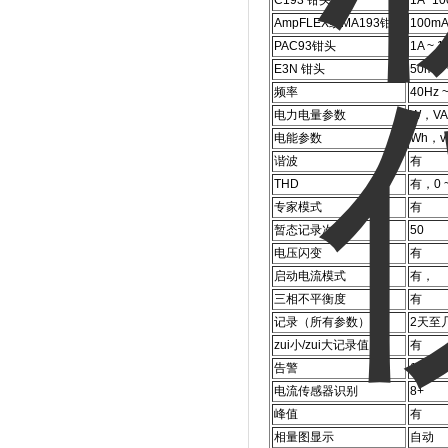
C193 钳头
1A~10
AmpFLEX或MA193钳头
100mA
PAC93钳头
1A ~ 1
E3N 钳头
50mA 
频率
40Hz 
电力电量参数
W，VA
电能参数
Wh，v
谐波
有
THD
有，0 
专家模式
有
暂态记录次数
50
电压闪变
有
启动电流模式
有，
三相不平衡度
有
记录（所有参数）
2天至
zui小/zui大记录值
有
告警
10种不
电流传感器识别
8+
峰值
有
相量图显示
自动