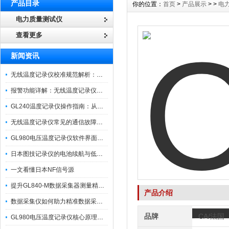
产品目录
你的位置：
首页
>
产品展示
> >
电
电力质量测试仪
查看更多
新闻资讯
无线温度记录仪校准规范解析：从多点比对到不确定度评定的实操流程
报警功能详解：无线温度记录仪的阈值设定与通知机制
GL240温度记录仪操作指南：从开箱、接线到数据导出的标准化流程
无线温度记录仪常见的通信故障诊断与排除指南
GL980电压温度记录仪软件界面功能与使用技巧
日本图技记录仪的电池续航与低功耗模式适用场景分析
一文看懂日本NF信号源
提升GL840-M数据采集器测量精度的操作秘籍
产品介绍
数据采集仪如何助力精准数据采集与分析？​
品牌
CA/法国
GL980电压温度记录仪核心原理及行业应用