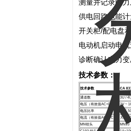
测量并记录电力
供电回路电能计量
开关柜/配电盘
电动机启动电流
诊断确认电力变
技术参数：
技术参数
CA 83
通道数
3U / 4
电压（有效值AC+DC）
2V ~ 1
电压比率
大至 50
电流（有效值AC+DC）
大至 60
MN钳头
MN93：