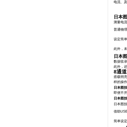
电流、
日本图
测量电
普通物
设定简
此外，
日本图
数据収录
此外，
8通道
搭载明亮
样的操作
日本图技G
即便不
日本图技G
日本图技G
借助US
简单设定