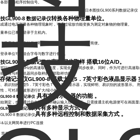
及各部分的程序控制信号。
转换各种物理量单位。
技GL900-8 数据记录仪
流或通过电压测量各种物理现象时，可通过缩放功能变换为测定对象物的物理量。
理量单位已事先登录于主机内。
单，只需选择设定种类，即可选择与其相关的单位，十分简便。
未登录单位可以组合字母与数字进行创建。
高速同步取样 搭载16位A/D。
技GL900-8 数据记录仪
可以zui高100kHz的高速取样速度，实现全频道同步收录。 同时，作为可进行高速
还搭载有与外部机器同步取样的外部取样功能。
存储记录仪GL900-8
搭载大型5．7英寸彩色液晶显示器 
、易识别的大型5．7英寸彩色ＴＦＴ液晶显示器，实现鲜明、易识别的波形显示。 
性，可对高速波形进行扩大/缩小的切换。
具有实时示波器的功能 。
L900-8 数据记录仪
开始测定，也可通过自由运行显示确认输入信号波形。只需接通主机电源便可在画面显
具有多种显示方式 。
L900-8 数据记录仪
具有多种远程控制和数据采集方式 。
L900-8 数据记录仪
B＆以太网简单进行PC连接
 简单操作