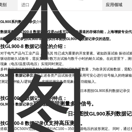
类别
进口
应用领域
GL900系列数据记录仪
介绍：
技数据采集器
GL900-8 数据记录仪
是zui多可以有8个通道的存储功能，上海增骏专业
8通道存储记录仪GL900-8。提供
日本图技GL900-8 数据记录仪
的选型。
技GL900-8 数据记录仪的介绍：
对于电气产品与工业产品，提高其 性已成为重要的开发要素。诸如跌落试验 振动试验
与驱动部耐久试验等，需反复进行数万次试验与数千小时的耐久试验。在此背景下，测
现象（电压/温度/高电压）实现同时测定。
用多种产品进行长时间及耐久试验时，需增加试验装置数量，为收录其试验数据，需配
L900-8 数据记录仪
产品上述各类产品试验使用，采用可安心进行信号输入的绝缘输入
度测定/脉冲输入/逻辑输入，实现可测定各类现象的多功能输入。
技GL900-8 数据记录仪的特点：
可以配置同测量多种信号。
L900-8 数据记录仪
支持高压测试。
技GL900-8 数据记录仪
搭载宽幅DC500V范围，还可进行AC100～350V电源电压的波形测定。 同时，