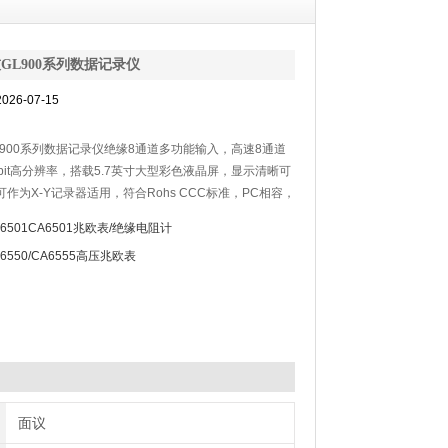
GL900系列数据记录仪
26-07-15
L900系列数据记录仪绝缘8通道多功能输入，高速8通道
bit高分辨率，搭载5.7英寸大型彩色液晶屏，显示清晰可
作为X-Y记录器适用，符合Rohs CCC标准，PC相容，
录至UBS存储器。
A6501CA6501兆欧表/绝缘电阻计
6550/CA6555高压兆欧表
面议