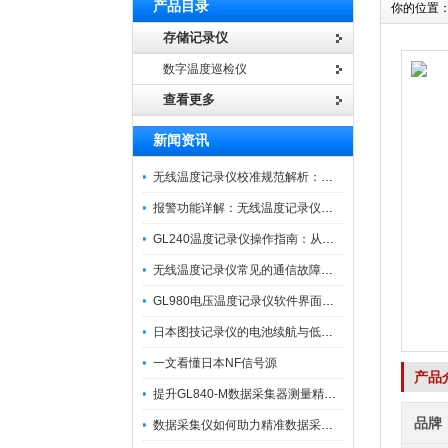
产品目录
你的位置
存储记录仪
数字温度巡检仪
查看更多
新闻资讯
无线温度记录仪校准规范解析：从多点比对到不确定度评定的实操流程
报警功能详解：无线温度记录仪的阈值设定与通知机制
GL240温度记录仪操作指南：从开箱、接线到数据导出的标准化流程
无线温度记录仪常见的通信故障诊断与排除指南
GL980电压温度记录仪软件界面功能与使用技巧
日本图技记录仪的电池续航与低功耗模式适用场景分析
一文看懂日本NF信号源
产品
提升GL840-M数据采集器测量精度的操作秘籍
品牌
数据采集仪如何助力精准数据采集与分析？​