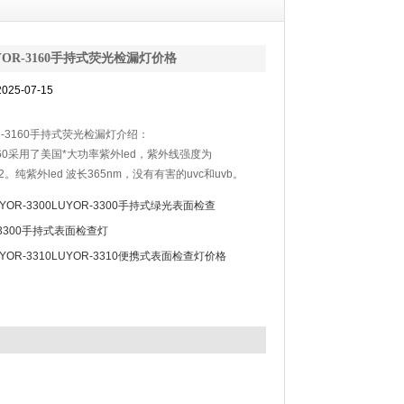
YOR-3160手持式荧光检漏灯价格
25-07-15
R-3160手持式荧光检漏灯介绍：
3160采用了美国*大功率紫外led，紫外线强度为
cm2。纯紫外led 波长365nm，没有有害的uvc和uvb。
3160手持式荧光检漏灯可调光斑的技术，光学石英透镜让
UYOR-3300LUYOR-3300手持式绿光表面检查
匀。高能量锂电池充满电能连续工作3小时。
-3300手持式表面检查灯
UYOR-3310LUYOR-3310便携式表面检查灯价格