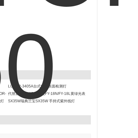
LUYOR-3405A台式LED表面检测灯
OR-
代替原FY-100R船越龙FY-18N/FY-18L黄绿光表
线灯
面检测灯
SX35W瑞典兰宝SX35W 手持式紫外线灯