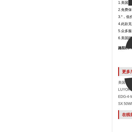
1.美国
2.免费
3.*，
4.此款
5.众多
6.美国
路阳LU
更多
美国UVP
LUYO
EDG-4
SX 50
在线