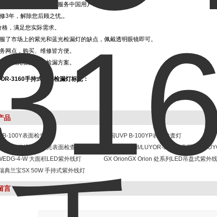
路阳，品牌，根植中国，服务中国用户！
保修3年，解除您后顾之忧,。
低价格，满足您实际需求。
克服了市场上的紫光和蓝光检漏灯的缺点，佩戴透明眼镜即可。
服务网点，购买、维修皆方便。
路阳提供完整的荧光检漏方案。
YOR-3160手持式荧光检漏灯标配：
产品
 B-100Y表面检查灯
美国UVP B-100YP表面检査灯
R-3325G便携式黄绿光表面检查灯
LUYOR-3318/LUYOR-3318G美国路阳LUY
-WEDG-4-W 大面积LED紫外线灯
3318表面检查灯
GX OrionGX Orion 处系列LED吊盘式紫外
W瑞典兰宝SX 50W 手持式紫外线灯
留言