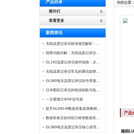
产品目录
你的位置
紫外灯
查看更多
新闻资讯
无线温度记录仪校准规范解析：从多点比对到不确定度评定的实操流程
报警功能详解：无线温度记录仪的阈值设定与通知机制
GL240温度记录仪操作指南：从开箱、接线到数据导出的标准化流程
无线温度记录仪常见的通信故障诊断与排除指南
GL980电压温度记录仪软件界面功能与使用技巧
日本图技记录仪的电池续航与低功耗模式适用场景分析
一文看懂日本NF信号源
提升GL840-M数据采集器测量精度的操作秘籍
产品
数据采集仪如何助力精准数据采集与分析？​
GL980电压温度记录仪核心原理及行业应用
路阳LU