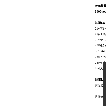
荧光检漏
3000
路阳LU
1.纯紫外
2.军工
3.光学
4.锂电
5. 1
6.紫外线
7.能够
8.可见
路阳LU
荧光检漏
为什么选