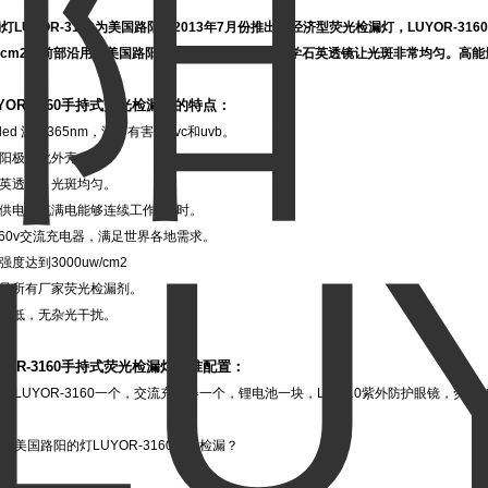
灯LUYOR-3160为美国路阳在2013年7月份推出的经济型荧光检漏灯，LUYOR-31
uw/cm2，前部沿用了美国路阳的可调光斑的技术，光学石英透镜让光斑非常均匀。高
YOR-3160手持式荧光检漏灯的特点：
led 波长365nm，没有有害的uvc和uvb。
级阳极氧化外壳。
石英透镜，光斑均匀。
池供电，充满电能够连续工作3小时。
00-260v交流充电器，满足世界各地需求。
强度达到3000uw/cm2
满足所有厂家荧光检漏剂。
光很低，无杂光干扰。
YOR-3160手持式荧光检漏灯标准配置：
灯LUYOR-3160一个，交流充电器一个，锂电池一块，LUV-10紫外防护眼镜，荧
择美国路阳的灯LUYOR-3160荧光检漏？