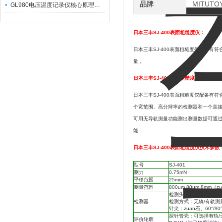
品牌
MITUT
GL980电压温度记录仪核心原理及行业应用
日本三丰SJ-400表面粗糙度仪：
日本三丰SJ-400表面粗糙度仪配备有符
量.。
日本三丰SJ-400表面粗糙度仪产品简介
日本三丰SJ-400表面粗糙度仪配备有
个宽范围、高分辩率的检测器和一个直接
可用无导轨测量功能测出测量数据可通过R
能 .
日本三丰SJ-400表面粗糙度仪技术参数
型号
SJ-401
测力
0.75mN
平移范围
25mm
测量范围
800um,80um,8mm（
检测头：178-395/178-
检测器
检测方式：无轨/有轨测
针尖：zuan石、60°/9
探针管壳：可选择有轨/
评价轮廓