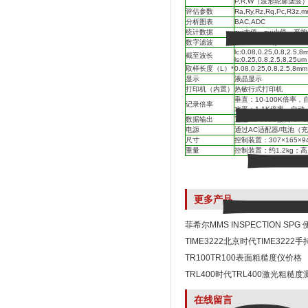
P,R,W（波形轮廓滤波），
评估参数
Ra,Ry,Rz,Rq,Pc,R3z,m
分析图表
BAC,ADC
统计数据
zui大值、zui小值、
数字滤波
2CR,PC75（phase cor
lc:0.08,0.25,0.8,2.5,8
截至波长
ls:0.25,0.8,2.5,8,25um
取样长度（L）*
0.08,0.25,0.8,2.5,8mm
显示
液晶显示
打印机（内置）
热敏行式打印机
垂直：10-100K倍率，
记录倍率
水平：1-1K倍率，自动
数据输出
通过RS-232C接口/S
电源
通过AC适配器/电池（
尺寸
控制装置：307×165×
重量
控制装置：约1.2kg；高
更多产品
菲希尔MMS INSPECTION SP
TIME3222北京时代TIME322
格
TR100TR100表面粗糙度仪价格
TRL400时代TRL400激光粗糙
在线留言