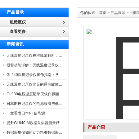
产品目录
你的位置：
首页
>
产品展示
> >
粗
粗糙度仪
查看更多
新闻资讯
无线温度记录仪校准规范解析：从多点比对到不确定度评定的实操流程
报警功能详解：无线温度记录仪的阈值设定与通知机制
GL240温度记录仪操作指南：从开箱、接线到数据导出的标准化流程
无线温度记录仪常见的通信故障诊断与排除指南
GL980电压温度记录仪软件界面功能与使用技巧
日本图技记录仪的电池续航与低功耗模式适用场景分析
一文看懂日本NF信号源
提升GL840-M数据采集器测量精度的操作秘籍
产品介绍
数据采集仪如何助力精准数据采集与分析？​