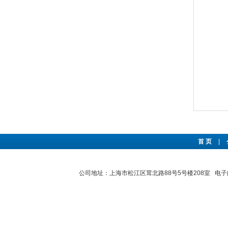
首 页
|
公司地址：上海市松江区茸北路88号5号楼208室 电子邮件：