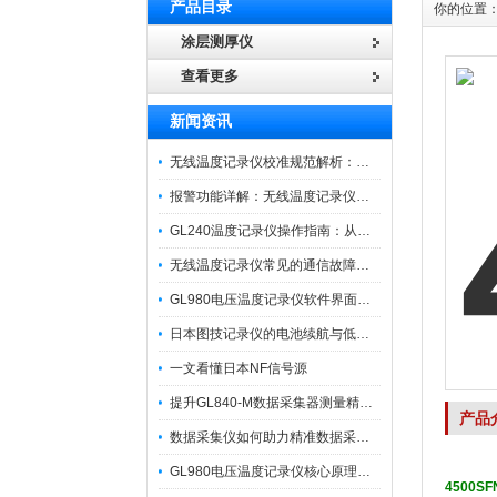
产品目录
你的位置
涂层测厚仪
查看更多
新闻资讯
无线温度记录仪校准规范解析：从多点比对到不确定度评定的实操流程
报警功能详解：无线温度记录仪的阈值设定与通知机制
GL240温度记录仪操作指南：从开箱、接线到数据导出的标准化流程
无线温度记录仪常见的通信故障诊断与排除指南
GL980电压温度记录仪软件界面功能与使用技巧
日本图技记录仪的电池续航与低功耗模式适用场景分析
一文看懂日本NF信号源
提升GL840-M数据采集器测量精度的操作秘籍
产品
数据采集仪如何助力精准数据采集与分析？​
GL980电压温度记录仪核心原理及行业应用
4500