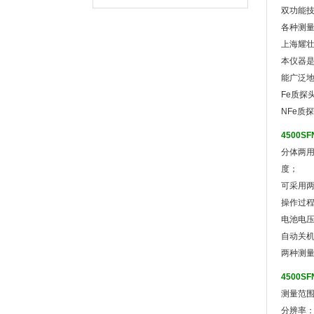
双功能
各种测
上海耀壮
本仪器
能广泛
Fe质
NFe
4500
分体两
度；
可采用两
操作过
电池电
自动关
两种测量
4500
测量范围：
分辨率：0