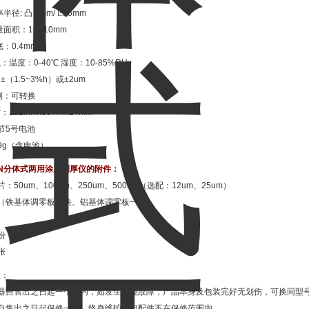
半径: 凸 5mm/ 凹 5mm
量面积：10X10mm
底：0.4mm
温度：0-40℃ 湿度：10-85%RH
（1.5~3%h）或±2um
制：可转换
102mmx66mmx24mm
节5号电池
9g（含电池）
SFN分体式两用涂层测厚仪的附件：
：50um、100um、250um、500um（选配：12um、25um）
块（铁基体调零板一块、铝基体调零板一块）
份
张
款：
仪器自售出之日起一个月内，如发生性能故障，产品本身及包装完好无划伤，可换同型
品自售出之日起保修一年，终身维护，但配件不在保修范围内。