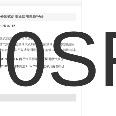
SFN分体式两用涂层测厚仪报价
25-07-15
N分体式两用涂层测厚仪介绍：
FN分体式两用涂层测厚仪双功能技术的测厚仪，完成磁感应
量自动转换应用双功能测量技术，能够自动识别磁性或非
然后采用相应的测试方法，适用于各种测量环境。可测量
500FN4500FN 两用涂层测厚仪/覆层测厚仪报价
上的非导电性涂层和磁性底材上的非磁性涂层的厚度。
EW 2012R日本共立KEW 2012R数字万用表报价