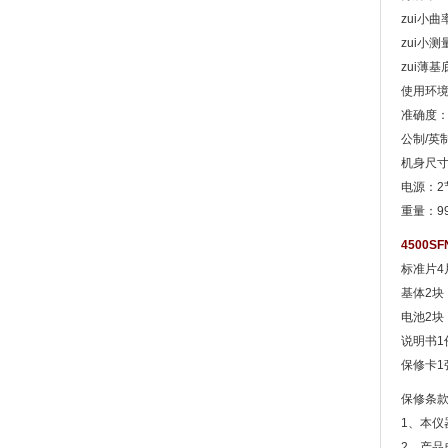
zui小曲率
zui小测
zui薄基
使用环境：
准确度：±
公制/英
机身尺寸：
电源：2
重量：9
4500
标准片4片
基体2
电池2块
说明书1
保修卡1
保修条
1、本
2、产