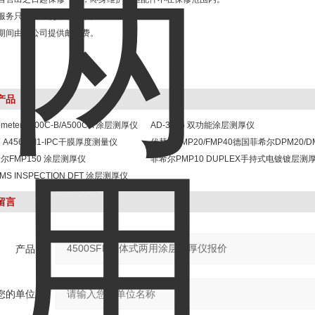
服务只限正常使用下有效。
期间由我公司提供邮寄费。
产品
meter A500C-B/A500C-T涂层测厚仪
AD-3256 双功能涂层测厚仪
A456CFI1-IPC干膜厚度测量仪
代替原FMP20/FMP40德国菲希尔DPM20/D
尔FMP150 涂层测厚仪
40 便携式涂层测厚仪
菲希尔PMP10 DUPLEX手持式电镀镀层测
S INSPECTION DFT 涂层测厚仪
留言
产品：
您的单位：