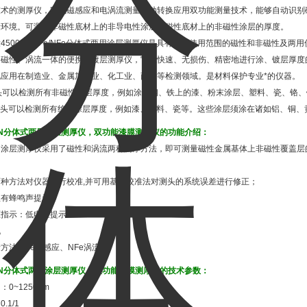
技术的测厚仪，完成磁感应和电涡流测量自动转换应用双功能测量技术，能够自动识别
量环境。可测量非磁性底材上的非导电性涂层和磁性底材上的非磁性涂层的厚度。
4500SFN Fe/NFe分体式两用涂层测厚仪是具有广泛使用范围的磁性和非磁性及
是磁性、涡流一体的便携式镀层测厚仪，它能快速、无损伤、精密地进行涂、镀层厚度
地应用在制造业、金属加工业、化工业、商检等检测领域。是材料保护专业*的仪器。
探头可以检测所有非磁性涂层厚度，例如涂在钢、铁上的漆、粉末涂层、塑料、瓷、铬
质探头可以检测所有绝缘涂层厚度，例如漆、塑料、瓷等。这些涂层须涂在诸如铝、铜、
SFN分体式两用涂层测厚仪，双功能漆膜测厚仪的功能介绍：
用涂层测厚仪采用了磁性和涡流两种测厚方法，即可测量磁性金属基体上非磁性覆盖层
种方法对仪器进行校准,并可用基本校准法对测头的系统误差进行修正；
程有蜂鸣声提示；
压指示：低电压提示
机
方法：Fe磁感应、NFe涡流
SFN分体式两用涂层测厚仪，双功能漆膜测厚仪的技术参数：
0~1250um
.1/1