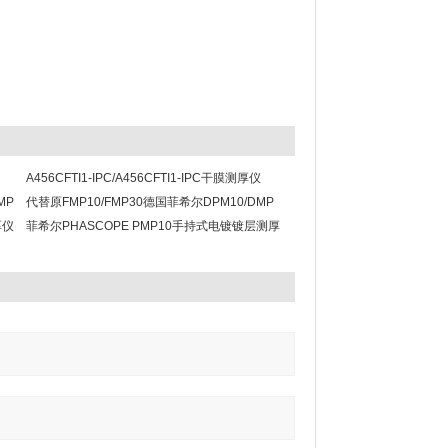
A456CFTI1-IPC/A456CFTI1-IPC干膜测厚仪
MP
代替原FMP10/FMP30德国菲希尔DPM10/DMP
厚仪
30 便携式涂层测厚仪
菲希尔PHASCOPE PMP10手持式电镀镀层测厚
仪